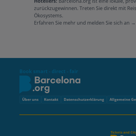
Hoteliers:
Barcelona.org ist eine lokale, prov
zurückzugewinnen. Treten Sie direkt mit Reis
Ökosystems.
Erfahren Sie mehr und melden Sie sich an
Book smart - direct - fair
Footer
Über uns
Kontakt
Datenschutzerklärung
Allgemeine G
Tickets and Cit