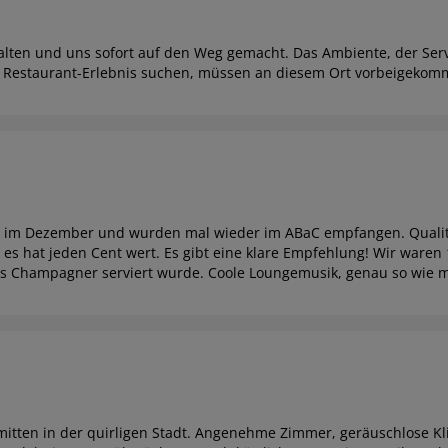
lten und uns sofort auf den Weg gemacht. Das Ambiente, der Serv
s Restaurant-Erlebnis suchen, müssen an diesem Ort vorbeigekomm
na im Dezember und wurden mal wieder im ABaC empfangen. Qualit
r es hat jeden Cent wert. Es gibt eine klare Empfehlung! Wir waren
as Champagner serviert wurde. Coole Loungemusik, genau so wie ma
 mitten in der quirligen Stadt. Angenehme Zimmer, geräuschlose K