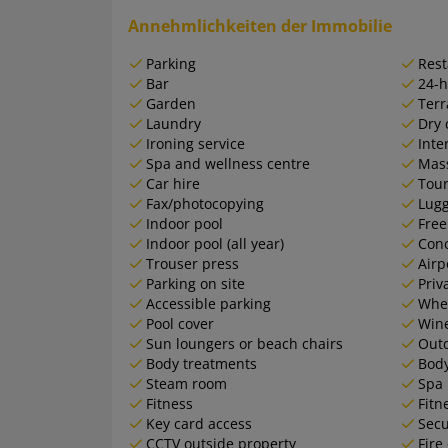
Annehmlichkeiten der Immobilie
Parking
Rest
Bar
24-h
Garden
Terr
Laundry
Dry 
Ironing service
Inte
Spa and wellness centre
Mas
Car hire
Tour
Fax/photocopying
Lugg
Indoor pool
Free
Indoor pool (all year)
Conc
Trouser press
Airp
Parking on site
Priv
Accessible parking
Whee
Pool cover
Win
Sun loungers or beach chairs
Outd
Body treatments
Body
Steam room
Spa 
Fitness
Fitn
Key card access
Secu
CCTV outside property
Fire