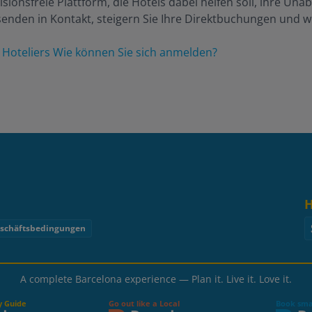
isionsfreie Plattform, die Hotels dabei helfen soll, ihre Una
enden in Kontakt, steigern Sie Ihre Direktbuchungen und wer
→
Hoteliers Wie können Sie sich anmelden?
H
eschäftsbedingungen
A complete Barcelona experience — Plan it. Live it. Love it.
y Guide
Go out like a Local
Book smar