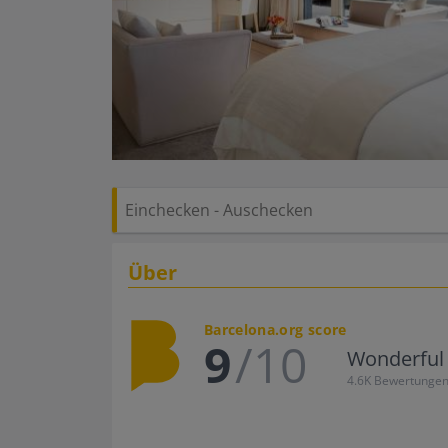
Über
Barcelona.org score
9
/10
Wonderful
4.6K Bewertunge