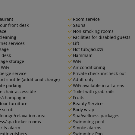
aurant
Room service
our front desk
Sauna
ace
Non-smoking rooms
cleaning
Facilities for disabled guests
rnet services
Lift
sage
Hot tub/Jacuzzi
 desk
Hammam
age storage
WiFi
 WiFi
Air conditioning
ierge service
Private check-in/check-out
ort shuttle (additional charge)
Adult only
ate parking
WiFi available in all areas
lchair accessible
Toilet with grab rails
e/champagne
Fruits
oor furniture
Beauty Services
 scrub
Body wrap
lounge/relaxation area
Spa/wellness packages
ess/spa locker rooms
Swimming pool
rity alarm
Smoke alarms
 extinguishers
Swimming Pool