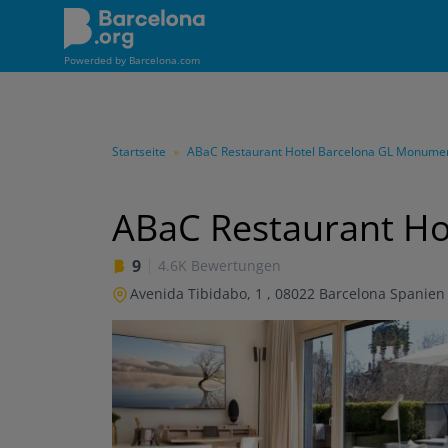
Direkt
zum
Inhalt
Powerded by
Barcelona.com
Startseite
ABaC Restaurant Hotel Barcelona GL Monume
»
ABaC Restaurant H
9
4.6K Bewertungen
Avenida Tibidabo, 1
,
08022
Barcelona
Spanien