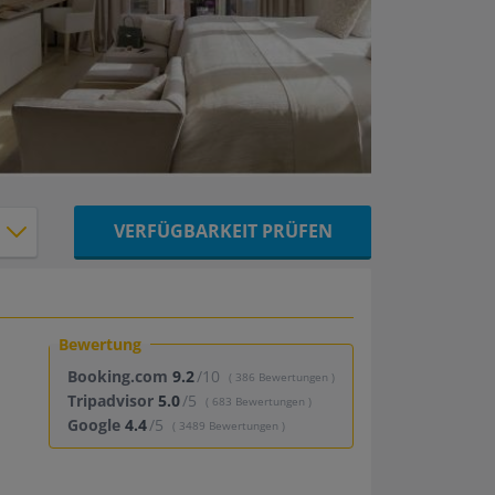
VERFÜGBARKEIT PRÜFEN
Bewertung
Booking.com
9.2
/10
( 386 Bewertungen )
Tripadvisor
5.0
/5
( 683 Bewertungen )
Google
4.4
/5
( 3489 Bewertungen )