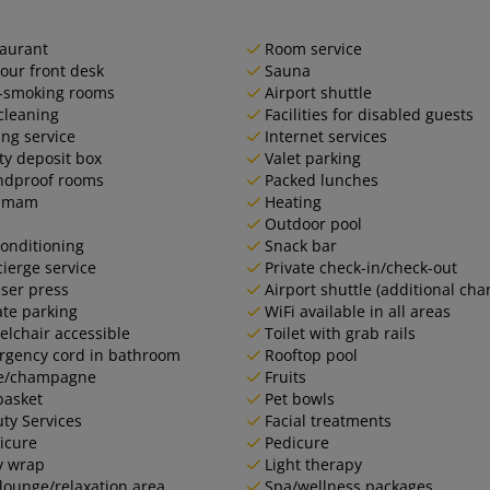
aurant
Room service
our front desk
Sauna
-smoking rooms
Airport shuttle
cleaning
Facilities for disabled guests
ing service
Internet services
ty deposit box
Valet parking
ndproof rooms
Packed lunches
mmam
Heating
Outdoor pool
conditioning
Snack bar
ierge service
Private check-in/check-out
ser press
Airport shuttle (additional cha
ate parking
WiFi available in all areas
lchair accessible
Toilet with grab rails
gency cord in bathroom
Rooftop pool
e/champagne
Fruits
basket
Pet bowls
ty Services
Facial treatments
icure
Pedicure
y wrap
Light therapy
lounge/relaxation area
Spa/wellness packages