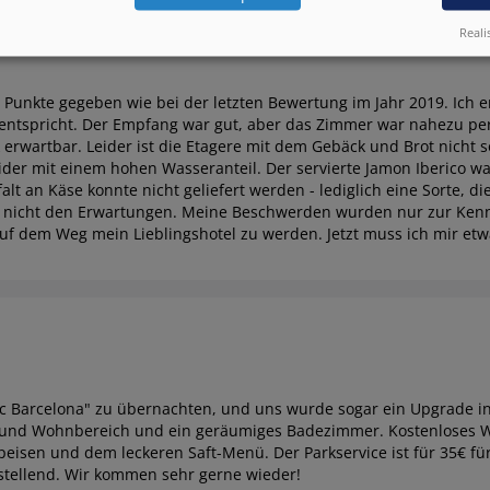
Reali
5 Punkte gegeben wie bei der letzten Bewertung im Jahr 2019. Ich 
entspricht. Der Empfang war gut, aber das Zimmer war nahezu per
erwartbar. Leider ist die Etagere mit dem Gebäck und Brot nicht s
eider mit einem hohen Wasseranteil. Der servierte Jamon Iberico wa
alt an Käse konnte nicht geliefert werden - lediglich eine Sorte,
 nicht den Erwartungen. Meine Beschwerden wurden nur zur Kennt
uf dem Weg mein Lieblingshotel zu werden. Jetzt muss ich mir et
c Barcelona" zu übernachten, und uns wurde sogar ein Upgrade in
- und Wohnbereich und ein geräumiges Badezimmer. Kostenloses W
-Speisen und dem leckeren Saft-Menü. Der Parkservice ist für 35€ f
stellend. Wir kommen sehr gerne wieder!