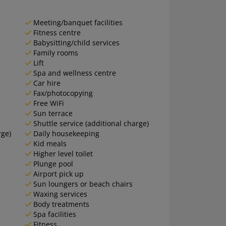
Meeting/banquet facilities
Fitness centre
Babysitting/child services
Family rooms
Lift
Spa and wellness centre
Car hire
Fax/photocopying
Free WiFi
Sun terrace
Shuttle service (additional charge)
rge)
Daily housekeeping
Kid meals
Higher level toilet
Plunge pool
Airport pick up
Sun loungers or beach chairs
Waxing services
Body treatments
Spa facilities
Fitness