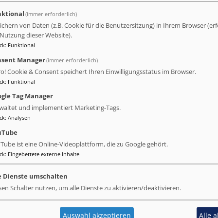
ktional
(immer erforderlich)
ichern von Daten (z.B. Cookie für die Benutzersitzung) in Ihrem Browser (erf
 Nutzung dieser Website).
 Der Empfang war äußerst herzlich und das Zimmer war stilvoll un
ck
:
Funktional
ent gemacht. Die Dachterrasse ist wunderschön und bietet eine toll
al und auch das Buffet, obwohl klein, war sehr hochwertig. Ich ka
nsent Manager
(immer erforderlich)
f jeden Fall zurückkommen werde.
ro! Cookie & Consent speichert Ihren Einwilligungsstatus im Browser.
ck
:
Funktional
gle Tag Manager
waltet und implementiert Marketing-Tags.
ck
:
Analysen
uTube
Tube ist eine Online-Videoplattform, die zu Google gehört.
ten, war es einfach, bereits um 11:00 Uhr einzuchecken. Das Zi
ck
:
Eingebettete externe Inhalte
d Hängeoptionen verfügte, darunter auch gepolsterte Kleiderbügel f
um zu den U-Bahnen zu gelangen. Ebenfalls war man in drei Minu
 einer guten Qualität und die warmen Speisen werden bestellt, fri
e Dienste umschalten
an hierfür ein paar Minuten warten muss.
sen Schalter nutzen, um alle Dienste zu aktivieren/deaktivieren.
Auswahl akzeptieren
Alle 