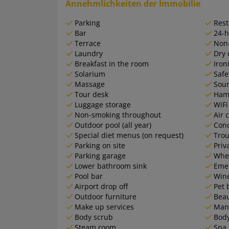
Annehmlichkeiten der Immobilie
Parking
Rest
Bar
24-h
Terrace
Non
Laundry
Dry 
Breakfast in the room
Iron
Solarium
Safe
Massage
Sou
Tour desk
Ha
Luggage storage
WiFi
Non-smoking throughout
Air 
Outdoor pool (all year)
Conc
Special diet menus (on request)
Trou
Parking on site
Priv
Parking garage
Whee
Lower bathroom sink
Emer
Pool bar
Win
Airport drop off
Pet 
Outdoor furniture
Beau
Make up services
Man
Body scrub
Bod
Steam room
Spa 