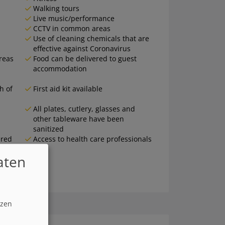
Walking tours
Live music/performance
CCTV in common areas
Use of cleaning chemicals that are
effective against Coronavirus
areas
Food can be delivered to guest
accommodation
h of
First aid kit available
All plates, cutlery, glasses and
other tableware have been
sanitized
ered
Access to health care professionals
aten
tzen