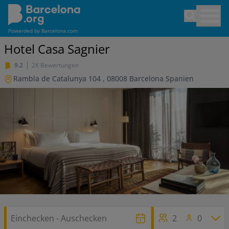
Direkt
Open sea
zum
Inhalt
Powerded by
Barcelona.com
Hotel Casa Sagnier
9.2
2K Bewertungen
Rambla de Catalunya 104
,
08008
Barcelona
Spanien
2
0