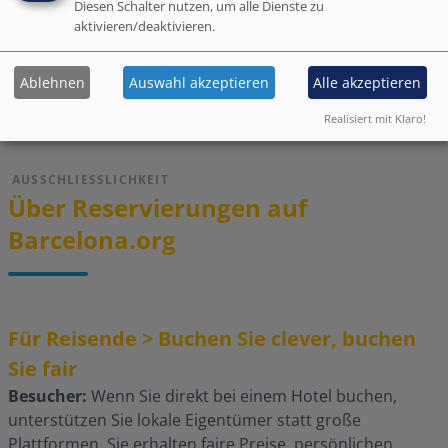
Breakfast takeaway containers
Delivered food is securely
Diesen Schalter nutzen, um alle Dienste zu
covered
aktivieren/deaktivieren.
Access to health care
Thermometers for guests
professionals
provided by property
Face masks for guests available
Ablehnen
Auswahl akzeptieren
Alle akzeptieren
Realisiert mit Klaro!
Bewertungen
AUSSCHLIESSLICHKEIT
Über Reservierungen auf
Barcelona.org
Für Reisende > Buchen Sie clever, buchen
Sie fair
Besucher:
Wenn Sie direkt bei einem Hotel buchen,
unterstützen Sie lokale Eigentümer statt große
Plattformen. Sie erhalten faire Preise, persönlichen