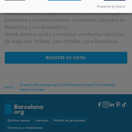
¿Quién puede participar?
Powered by Klaro!
Todos los hoteles independientes, hoteles boutique,
pensiones y establecimientos sostenibles ubicados en
Barcelona y sus alrededores.
Únete ahora y ayuda a construir una forma más justa
de viajar por hoteles, para hoteles, para Barcelona.
REGISTRE SU HOTEL
Únete A Barcelona.org: Una Plataforma Justa Para Hoteles
Inicio
»
Independientes
Book smart - direct - fair
Footer
Social
Footer
Quiénes somos
Contacto
Política de privacidad
Términos y condiciones