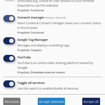
Store data (e.g. cookie for user session) in your browser
Barcelona.com, una referencia para los
(required to use this website).
visitantes desde hace más de 25 años.
Propósito
:
Functional
Modelo transparente:
opciones de afiliación
Consent manager
(always required)
fijas, sin costes ocultos ni trucos algorítmicos.
Klaro! Cookie & Consent manager saves your consent status
Proyecto impulsado por la comunidad:
in the browser.
cuantos más hoteles se unan, más fuertes
Propósito
:
Functional
seremos todos.
Google Tag Manager
Manages and deploys marketing tags.
Propósito
:
Analytics
Cómo funciona:
YouTube
Envíe la información de su hotel y el enlace a su
YouTube is an online video sharing platform owned by
página web.
Google.
Su página se creará y optimizará para que sea
Propósito
:
Embedded external content
visible en Barcelona.org.
Los visitantes descubrirán su hotel y se pondrán
Toggle all services
en contacto con usted directamente, sin
Use this switch to enable/disable all services.
intermediarios.
Rechazar
Accept selected
Accept all