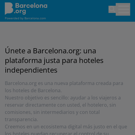
Pasar
Open sea
al
contenido
Powerded by
Barcelona.com
principal
Únete a Barcelona.org: una
plataforma justa para hoteles
independientes
Barcelona.org es una nueva plataforma creada para
los hoteles de Barcelona.
Nuestro objetivo es sencillo: ayudar a los viajeros a
reservar directamente con usted, el hotelero, sin
comisiones, sin intermediarios y con total
transparencia.
Creemos en un ecosistema digital más justo en el que
los hoteles puedan recuperar el control de su