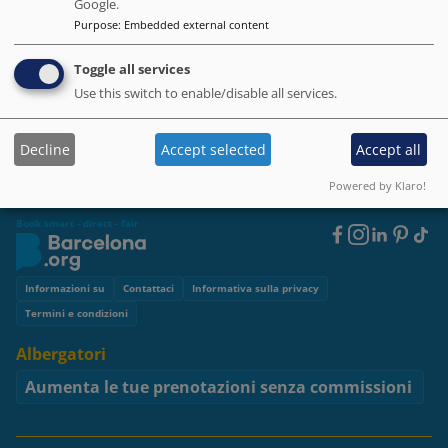
Google.
Purpose
:
Embedded external content
Prenotare direttamente non è solo una scelta
Toggle all services
intelligente. È una scelta equa, che mantiene il viaggio
Use this switch to enable/disable all services.
umano, locale e sostenibile.
Decline
Accept selected
Accept all
Perché Prenotare Direttamente Il Tuo Hotel a Barcellona - Viaggia
Inizio
»
In Modo Intelligente, Sostieni Le Realtà Locali
Powered by Klaro!
Book smart - direct - fair
Footer
Social
Footer
Informazioni su
Contattaci
Informativa sulla privacy
Termini e condizioni
Albergatori
Aumenta le tue prenotazioni senza commissioni