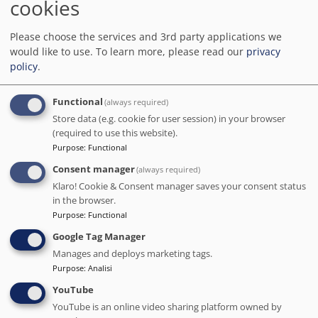
cookies
Ecco perché prenotare direttamente a Barcellona
ha senso:
Please choose the services and 3rd party applications we
would like to use.
To learn more, please read our
privacy
Prezzi migliori
- Gli hotel offrono le loro migliori
policy
.
offerte e vantaggi esclusivi sui propri siti web.
Nessuna commissione o costo nascosto
- Ciò
Functional
(always required)
che paghi va interamente all’hotel, non agli
Store data (e.g. cookie for user session) in your browser
intermediari.
(required to use this website).
Servizio personalizzato
- Il contatto diretto con
Purpose
:
Functional
l’hotel garantisce una comunicazione migliore e
Consent manager
(always required)
esperienze su misura.
Klaro! Cookie & Consent manager saves your consent status
Condizioni flessibili
- Modifiche, cancellazioni e
in the browser.
upgrade più semplici.
Purpose
:
Functional
Sostegno alle attività locali
- Ogni
Google Tag Manager
prenotazione diretta rafforza gli hotel
Manages and deploys marketing tags.
indipendenti e l’economia della città.
Purpose
:
Analisi
Viaggio trasparente ed etico
- Sai esattamente
YouTube
dove va il tuo denaro: alle persone che ti
YouTube is an online video sharing platform owned by
accolgono.