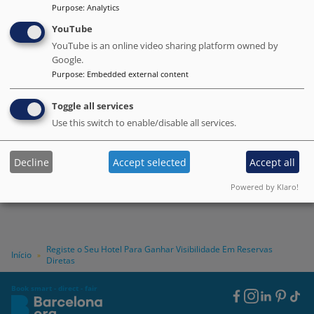
Purpose
:
Analytics
YouTube
URL para reserva direta
YouTube is an online video sharing platform owned by
Google.
Purpose
:
Embedded external content
Concordo em ser contatado e em ter meu
Toggle all services
hotel publicado no diretório.
Use this switch to enable/disable all services.
Decline
Accept selected
Accept all
Powered by Klaro!
Registe o Seu Hotel Para Ganhar Visibilidade Em Reservas
Início
»
Diretas
Book smart - direct - fair
Footer
Social