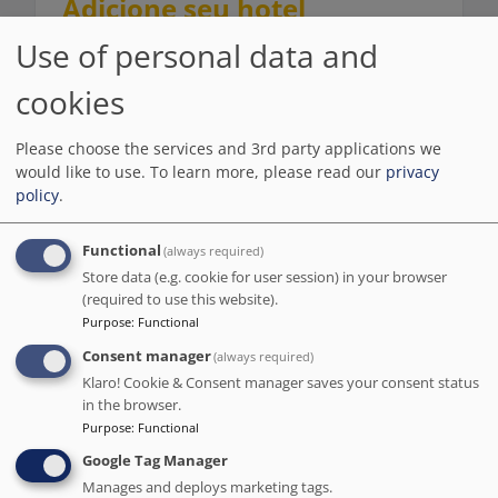
Adicione seu hotel
Use of personal data and
Nome do hotel
cookies
Please choose the services and 3rd party applications we
Site oficial
would like to use.
To learn more, please read our
privacy
policy
.
Functional
(always required)
Endereço do hotel
Store data (e.g. cookie for user session) in your browser
(required to use this website).
Purpose
:
Functional
Consent manager
(always required)
Nome do contato
Klaro! Cookie & Consent manager saves your consent status
in the browser.
Purpose
:
Functional
Google Tag Manager
E-mail profissional
Manages and deploys marketing tags.