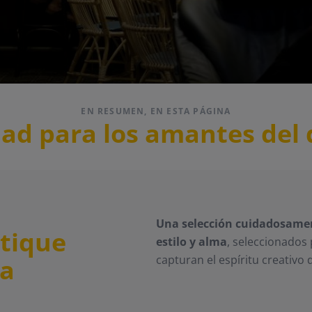
EN RESUMEN, EN ESTA PÁGINA
ad para los amantes del 
Una selección cuidadosamen
tique
estilo y alma
, seleccionados
capturan el espíritu creativo 
na