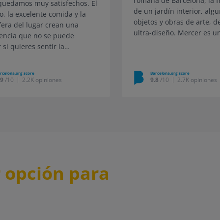
romana de Barcelona, ​​la 
quedamos muy satisfechos. El
de un jardín interior, alg
io, la excelente comida y la
objetos y obras de arte, d
era del lugar crean una
ultra-diseño. Mercer es u
encia que no se puede
estrellas que no te dejará
 si quieres sentir la
indiferente. Ambiente lum
era esencia de Barcelona.
acogedor, ausente a la ex
s gracias!
rcelona.org score
Barcelona.org score
perpetua de la ciudad y, s
.9
/10
2.2K opiniones
9.8
/10
2.7K opiniones
Por Valerio ( España ) - Sep 2023
embargo, en el corazón de
gótico ya sólo 10 minutos 
Ramblas. La piscina en la
terraza es inolvidable!
r opción para