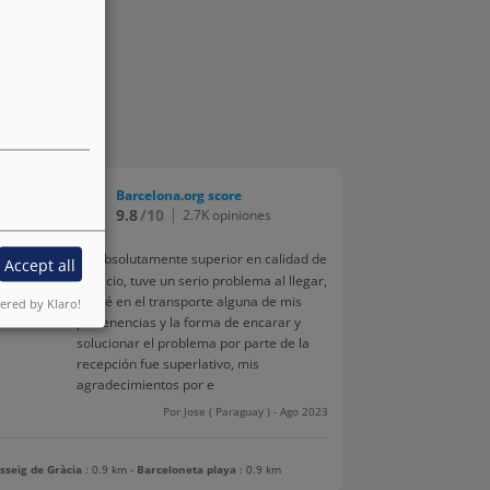
Barcelona.org score
9.8
/10
2.7K opiniones
Absolutamente superior en calidad de
Accept all
servicio, tuve un serio problema al llegar,
olvidé en el transporte alguna de mis
red by Klaro!
pertenencias y la forma de encarar y
solucionar el problema por parte de la
recepción fue superlativo, mis
agradecimientos por e
Por Jose ( Paraguay ) - Ago 2023
sseig de Gràcia
: 0.9 km
-
Barceloneta playa
: 0.9 km