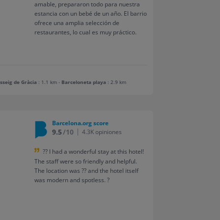
amable, prepararon todo para nuestra
estancia con un bebé de un año. El barrio
ofrece una amplia selección de
restaurantes, lo cual es muy práctico.
sseig de Gràcia
: 1.1 km
-
Barceloneta playa
: 2.9 km
Barcelona.org score
9.5
/10
4.3K opiniones
?? I had a wonderful stay at this hotel!
The staff were so friendly and helpful.
The location was ?? and the hotel itself
was modern and spotless. ?