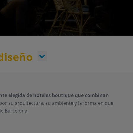
diseño
te elegida de hoteles boutique que combinan
 por su arquitectura, su ambiente y la forma en que
de Barcelona.