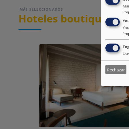
Man
MÁS SELECCIONADOS
Pro
Hoteles boutique
Yo
You
Pro
Tog
Use
Rechazar