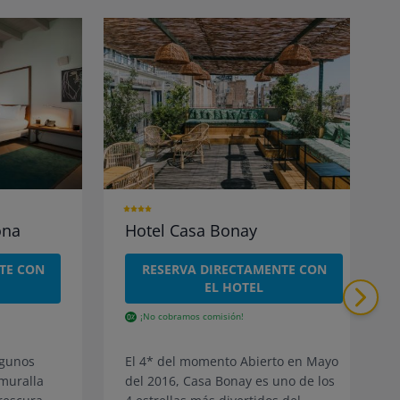
ona
Hotel Casa Bonay
TE CON
RESERVA DIRECTAMENTE CON
EL HOTEL
¡No cobramos comisión!
lgunos
El 4* del momento
Abierto en Mayo
muralla
del 2016, Casa Bonay es uno de los