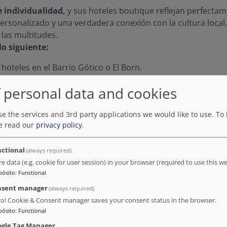
e individualidad,
y sus hoteles boutique reflejan perfectam
personalizado y una verdadera conexión con la cultura local.
 las multitudes.
o siguiente:
 hoteles en el Barrio Gótico o El Born.
ple, cerca de las obras maestras de Gaudí.
 personal data and cookies
stas a la ciudad.
seño catalán moderno hasta la elegancia minimalista.
e the services and 3rd party applications we would like to use.
To 
 personalizada en cada detalle.
e read our
privacy policy
.
 obtener las mejores tarifas,
una hospitalidad auténtica 
ctional
(always required)
re data (e.g. cookie for user session) in your browser (required to use this we
pósito
:
Functional
nsent manager
(always required)
ro! Cookie & Consent manager saves your consent status in the browser.
pósito
:
Functional
gle Tag Manager