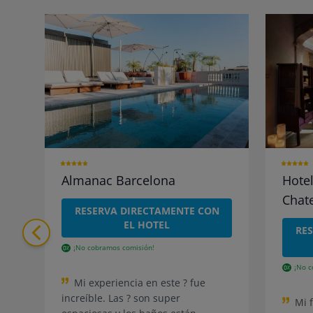
Almanac Barcelona
Hotel
Chat
RESERVA DIRECTAMENTE CON
EL HOTEL
RE
¡No cobramos comisión!
¡No c
Mi experiencia en este ? fue
increíble. Las ?️ son super
Mi 