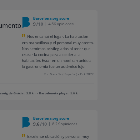
Barcelona.org score
9
/10
numento
4.6K opiniones
Nos encantó el lugar. La habitación
era maravillosa y el personal muy atento.
Nos sentimos privilegiados al tener que
cruzar la cocina para acceder a la
habitación. Estar en un hotel tan unido a
la gastronomía fue un auténtico lujo.
Por Mara Ss ( España ) - Oct 2022
sseig de Gràcia
: 3.8 km
-
Barceloneta playa
: 5.6 km
Barcelona.org score
9.6
/10
8.2K opiniones
Excelente ubicación y personal muy