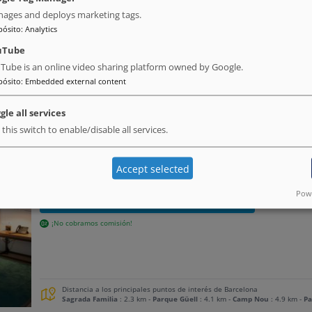
ages and deploys marketing tags.
pósito
:
Analytics
uTube
Tube is an online video sharing platform owned by Google.
pósito
:
Embedded external content
gle all services
 this switch to enable/disable all services.
Mercer Hotel Barcelona
# Valor calidad/precio de Hotels de esta selección
Accept selected
Powe
RESERVA DIRECTAMENTE CON EL HOTEL
¡No cobramos comisión!
Distancia a los principales puntos de interés de Barcelona
Sagrada Familia
: 2.3 km
-
Parque Güell
: 4.1 km
-
Camp Nou
: 4.9 km
-
Pa