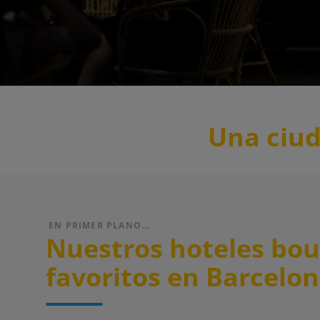
Una ciud
EN PRIMER PLANO...
Nuestros hoteles bou
favoritos en Barcelo