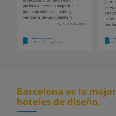
espaciosas y los baños están
y nos 
perfectos ?. Pero lo mejor fue el
servic
personal, siempre amable y
atmosf
pendiente de cada detalle ?.
experi
perder
Por Sandi Z - Nov 2023
verdad
¡Mucha
Barcelona.org score
Ba
8.9
/10
1K opiniones
8
Barcelona es la mejo
hoteles de diseño.