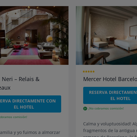
 Neri – Relais &
Mercer Hotel Barcel
eaux
RESERVA DIRECTAMEN
EL HOTEL
SERVA DIRECTAMENTE CON
EL HOTEL
¡No cobramos comisión!
obramos comisión!
Calma y voluptuosidad!
A
fragmentos de la antigua 
familia y yo fuimos a almorzar