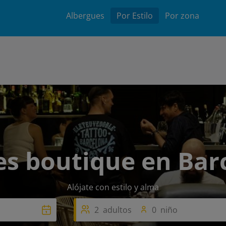
Main
Albergues
Por Estilo
Por zona
navigation
es boutique en Bar
Alójate con estilo y alma
2
adultos
0
niño