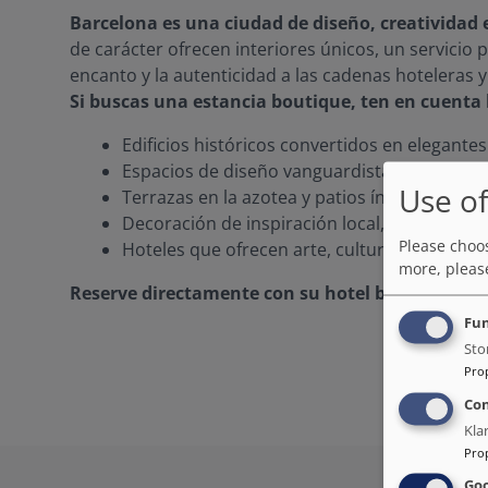
Barcelona es una ciudad de diseño, creatividad 
de carácter ofrecen interiores únicos, un servicio 
encanto y la autenticidad a las cadenas hoteleras y
Si buscas una estancia boutique, ten en cuenta l
Edificios históricos convertidos en elegantes
Espacios de diseño vanguardista en el Eixam
Use of
Terrazas en la azotea y patios íntimos con vi
Decoración de inspiración local, desde el di
Please choos
Hoteles que ofrecen arte, cultura y atención
more, pleas
Reserve directamente con su hotel boutique para
Fun
Sto
Pro
Co
Kla
Pro
Goo