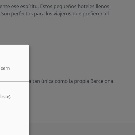
ente ese espíritu. Estos pequeños hoteles llenos
 Son perfectos para los viajeros que prefieren el
learn
y una estancia tan única como la propia Barcelona.
bsite).