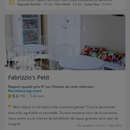
Distance par rapport aux sites touristiques populaires de Barcelone
Sagrada Familia
: 3.6 km
-
Parc Güell
: 4.8 km
-
Camp Nou
: 3.8 km
Fabrizzio's Petit
Rapport qualité-prix N° sur Hostels de cette sélection
Barcelona.org score
9.2
/10
3.4K avis
Mon séjour à cet hôtel a été vraiment génial ! Tout le personnel
était très agréable et serviable. Durant certains soirs de la semaine,
nous avons eu la chance de bénéficier de tapas gratuits ainsi que de
sangria.
Par Loretta ( France ) - Sep 2022