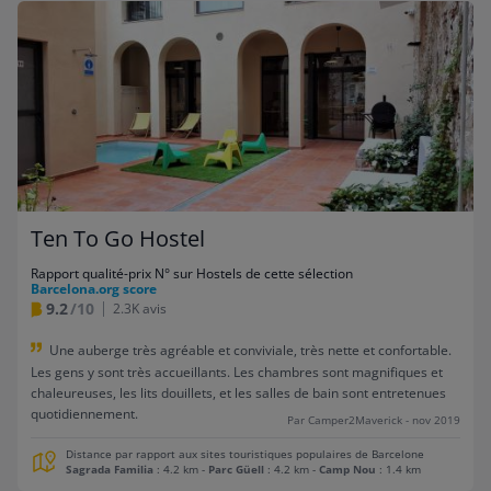
Ten To Go Hostel
Rapport qualité-prix N° sur Hostels de cette sélection
Barcelona.org score
9.2
/10
2.3K avis
Une auberge très agréable et conviviale, très nette et confortable.
Les gens y sont très accueillants. Les chambres sont magnifiques et
chaleureuses, les lits douillets, et les salles de bain sont entretenues
quotidiennement.
Par Camper2Maverick - nov 2019
Distance par rapport aux sites touristiques populaires de Barcelone
Sagrada Familia
: 4.2 km
-
Parc Güell
: 4.2 km
-
Camp Nou
: 1.4 km