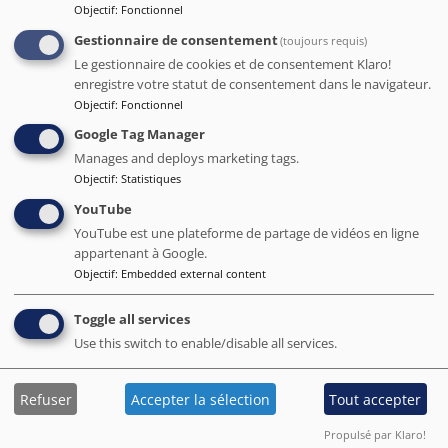
Objectif
:
Fonctionnel
Distance par rapport aux sites touristiques populaires de Barcelone
Sagrada Familia
: 1.2 km
-
Parc Güell
: 2.7 km
-
Camp Nou
: 4.4 km
Gestionnaire de consentement
(toujours requis)
Le gestionnaire de cookies et de consentement Klaro!
enregistre votre statut de consentement dans le navigateur.
Objectif
:
Fonctionnel
Google Tag Manager
Manages and deploys marketing tags.
Objectif
:
Statistiques
YouTube
YouTube est une plateforme de partage de vidéos en ligne
appartenant à Google.
Objectif
:
Embedded external content
Casa del Mediterraneo
Rapport qualité-prix N° sur Hostels de cette sélection
Toggle all services
Barcelona.org score
Use this switch to enable/disable all services.
9.6
/10
504 avis
Nous avons été charmés par notre arrivée grâce à l'accueil
Refuser
Accepter la sélection
Tout accepter
chaleureux et à la gentillesse de Carlos et Roy.
Par Matthieu ( France ) - déc 2017
Propulsé par Klaro!