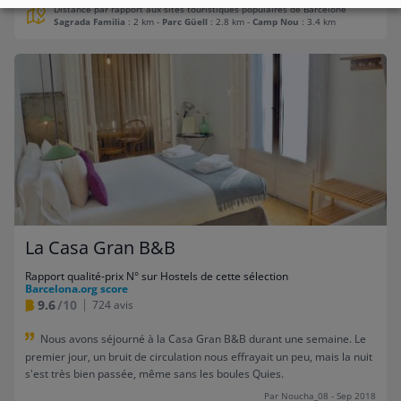
Distance par rapport aux sites touristiques populaires de Barcelone
Sagrada Familia
: 2 km
-
Parc Güell
: 2.8 km
-
Camp Nou
: 3.4 km
La Casa Gran B&B
Rapport qualité-prix N° sur Hostels de cette sélection
Barcelona.org score
9.6
/10
724 avis
Nous avons séjourné à la Casa Gran B&B durant une semaine. Le
premier jour, un bruit de circulation nous effrayait un peu, mais la nuit
s'est très bien passée, même sans les boules Quies.
Par Noucha_08 - Sep 2018