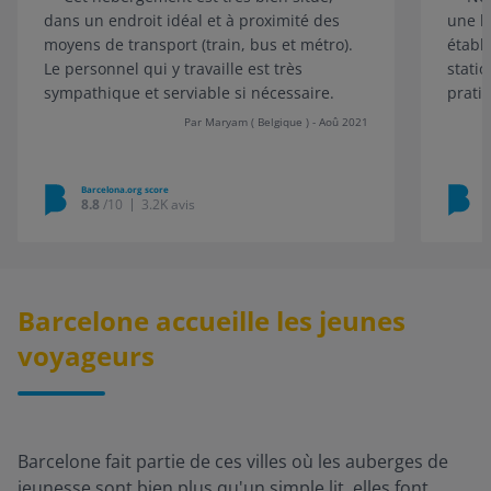
dans un endroit idéal et à proximité des
une b
moyens de transport (train, bus et métro).
établ
Le personnel qui y travaille est très
stati
sympathique et serviable si nécessaire.
prati
Par Maryam ( Belgique ) - Aoû 2021
Barcelona.org score
B
8.8
/10
3.2K avis
Barcelone accueille les jeunes
voyageurs
Barcelone fait partie de ces villes où les auberges de
jeunesse sont bien plus qu'un simple lit, elles font