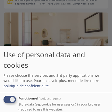
Distance par rapport aux sites touristiques populaires de Barcelone
Sagrada Familia
: 1.4 km
-
Parc Güell
: 3.4 km
-
Camp Nou
: 5 km
Use of personal data and
cookies
Casa Lolita
Rapport qualité-prix N° sur Hostels de cette sélection
Please choose the services and 3rd party applications we
Barcelona.org score
would like to use.
Pour en savoir plus, merci de lire notre
9.3
/10
354 avis
politique de confidentialité
.
Au fond d'un chemin sinueux, se dévoile une somptueuse bâtisse
du XVIIIe siècle. Dès l’arrivée, on est charmé par l'atmosphère
Fonctionnel
(toujours requis)
particulière qui y règne, sublimée par le savant mélange d'objets
Store data (e.g. cookie for user session) in your browser
chinés et d'élégance.
Par Alexa-Emilia ( France ) - Mar 2016
(required to use this website).