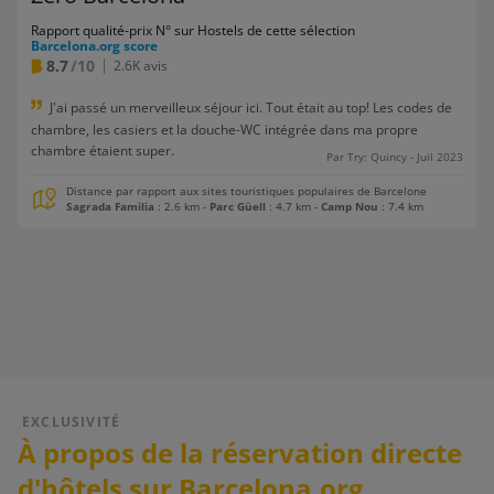
Rapport qualité-prix N° sur Hostels de cette sélection
Barcelona.org score
8.7
/10
2.6K avis
J'ai passé un merveilleux séjour ici. Tout était au top! Les codes de
chambre, les casiers et la douche-WC intégrée dans ma propre
chambre étaient super.
Par Try: Quincy - Juil 2023
Distance par rapport aux sites touristiques populaires de Barcelone
Sagrada Familia
: 2.6 km
-
Parc Güell
: 4.7 km
-
Camp Nou
: 7.4 km
EXCLUSIVITÉ
À propos de la réservation directe
d'hôtels sur Barcelona.org