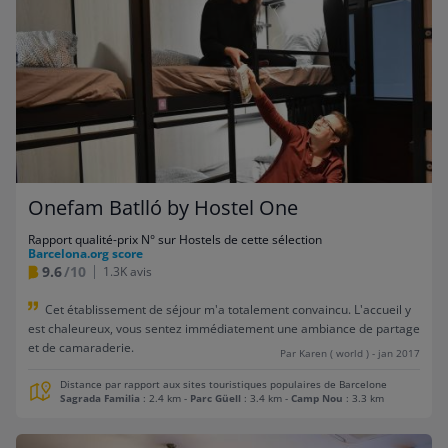
Onefam Batlló by Hostel One
Rapport qualité-prix N° sur Hostels de cette sélection
Barcelona.org score
9.6
/10
1.3K avis
Cet établissement de séjour m'a totalement convaincu. L'accueil y
est chaleureux, vous sentez immédiatement une ambiance de partage
et de camaraderie.
Par Karen ( world ) - jan 2017
Distance par rapport aux sites touristiques populaires de Barcelone
Sagrada Familia
: 2.4 km
-
Parc Güell
: 3.4 km
-
Camp Nou
: 3.3 km