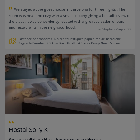
We stayed at the guest house in Barcelona for three nights . The
room was neat and cozy with a small balcony giving a beautiful view of
the plaza. It was conveniently located with a great selection of bars
and restaurants in the neighbourhood.
Par Stephen - Sep 2022
Distance par rapport aux sites touristiques populaires de Barcelone
Sagrada Familia
: 2.3 km
-
Parc Güell
: 4.2 km
-
Camp Nou
: 5.3 km
Hostal Sol y K
Rapport qualité-prix N° sur Hostels de cette sélection