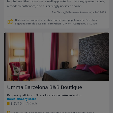
helpful, and the rooms were well appointed with enough power points,
a modern bathroom, and surprisingly no street noise.
Par Pierce_Kellerman ( Australia ) - Aoû 2019
Distance par rapport aux sites touristiques populaires de Barcelone
Sagrada Familia
: 1.5 km
-
Parc Güell
: 2.9 km
-
Camp Nou
: 4.2 km
Umma Barcelona B&B Boutique
Rapport qualité-prix N° sur Hostels de cette sélection
Barcelona.org score
8.7
/10
780 avis
L'accueil et le personnel de cet établissement ont été d'une