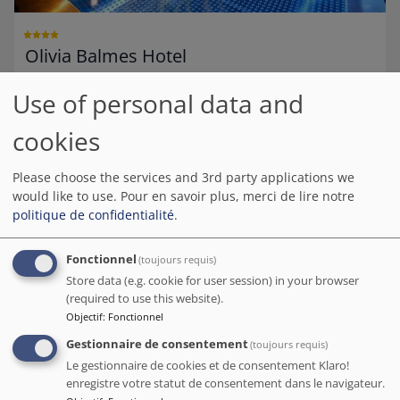
Olivia Balmes Hotel
Rapport qualité-prix N° sur Hotels de cette sélection
Use of personal data and
RÉSERVEZ AVEC L’HÔTEL EN DIRECT
cookies
Nous ne prenons aucune commission !
Barcelona.org score
9.6
/10
8.2K avis
Please choose the services and 3rd party applications we
would like to use.
Pour en savoir plus, merci de lire notre
J'ai eu la chance de séjourner dans cet établissement et je peux
politique de confidentialité
.
dire qu'il n'a pas été décevant. J'ai été accueilli chaleureusement et les
chambres sont très spacieuses avec un design moderne.
Fonctionnel
(toujours requis)
Par Dreamer79923594642 ( Belgique ) - mai 2023
Store data (e.g. cookie for user session) in your browser
Distance par rapport aux sites touristiques populaires de Barcelone
(required to use this website).
Sagrada Familia
: 1.8 km
-
Parc Güell
: 2.5 km
-
Camp Nou
: 3.4 km
Objectif
:
Fonctionnel
Gestionnaire de consentement
(toujours requis)
Le gestionnaire de cookies et de consentement Klaro!
enregistre votre statut de consentement dans le navigateur.