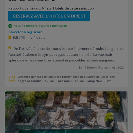
Rapport qualité-prix N° sur Hotels de cette sélection
RÉSERVEZ AVEC L’HÔTEL EN DIRECT
Nous ne prenons aucune commission !
Barcelona.org score
9.8
/10
3.4K avis
De l'arrivée à la sortie, tout s'est parfaitement déroulé. Les gens de
l'accueil étaient très sympathiques et attentionnés. La vue était
splendide et les chambres étaient impeccables et bien équipées.
Par 780rory ( France ) - oct 2021
Distance par rapport aux sites touristiques populaires de Barcelone
Sagrada Familia
: 2.7 km
-
Parc Güell
: 4.5 km
-
Camp Nou
: 5 km