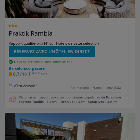
Praktik Rambla
Rapport qualité-prix N° sur Hotels de cette sélection
RÉSERVEZ AVEC L’HÔTEL EN DIRECT
Nous ne prenons aucune commission !
Barcelona.org score
8.7
/10
5.9K avis
c'est certain !
Par Marcelle ( France ) - nov 2022
Distance par rapport aux sites touristiques populaires de Barcelone
Sagrada Familia
: 1.8 km
-
Parc Güell
: 3 km
-
Camp Nou
: 3.9 km