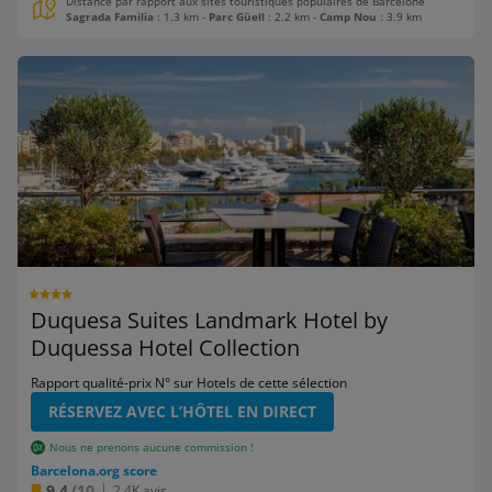
Distance par rapport aux sites touristiques populaires de Barcelone
Sagrada Familia
: 1.3 km
-
Parc Güell
: 2.2 km
-
Camp Nou
: 3.9 km
Duquesa Suites Landmark Hotel by
Duquessa Hotel Collection
Rapport qualité-prix N° sur Hotels de cette sélection
RÉSERVEZ AVEC L’HÔTEL EN DIRECT
Nous ne prenons aucune commission !
Barcelona.org score
9.4
/10
2.4K avis