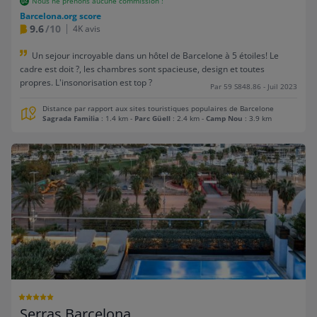
Nous ne prenons aucune commission !
Barcelona.org score
9.6
/10
4K avis
Un sejour incroyable dans un hôtel de Barcelone à 5 étoiles! Le
cadre est doit ?, les chambres sont spacieuse, design et toutes
propres. L'insonorisation est top ?
Par 59 S848.86 - Juil 2023
Distance par rapport aux sites touristiques populaires de Barcelone
Sagrada Familia
: 1.4 km
-
Parc Güell
: 2.4 km
-
Camp Nou
: 3.9 km
Serras Barcelona