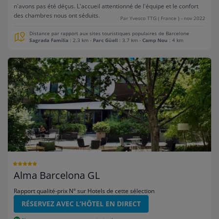
n'avons pas été déçus. L'accueil attentionné de l'équipe et le confort
des chambres nous ont séduits.
Par Yvesco TTG ( France ) - nov 2022
Distance par rapport aux sites touristiques populaires de Barcelone
Sagrada Familia
: 2.3 km
-
Parc Güell
: 3.7 km
-
Camp Nou
: 4 km
Alma Barcelona GL
Rapport qualité-prix N° sur Hotels de cette sélection
RÉSERVEZ AVEC L’HÔTEL EN DIRECT