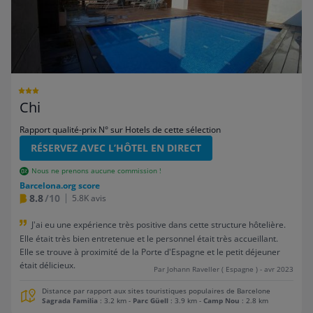
Chi
Rapport qualité-prix N° sur Hotels de cette sélection
RÉSERVEZ AVEC L’HÔTEL EN DIRECT
Nous ne prenons aucune commission !
Barcelona.org score
8.8
/10
5.8K avis
J'ai eu une expérience très positive dans cette structure hôtelière.
Elle était très bien entretenue et le personnel était très accueillant.
Elle se trouve à proximité de la Porte d'Espagne et le petit déjeuner
était délicieux.
Par Johann Raveller ( Espagne ) - avr 2023
Distance par rapport aux sites touristiques populaires de Barcelone
Sagrada Familia
: 3.2 km
-
Parc Güell
: 3.9 km
-
Camp Nou
: 2.8 km