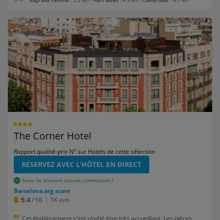
Sagrada Familia
: 2.5 km
-
Parc Güell
: 4.3 km
-
Camp Nou
: 4.7 km
The Corner Hotel
Rapport qualité-prix N° sur Hotels de cette sélection
RÉSERVEZ AVEC L’HÔTEL EN DIRECT
Nous ne prenons aucune commission !
Barcelona.org score
9.4
/10
5K avis
Cet établissement s'est révélé être très accueillant. Les pièces