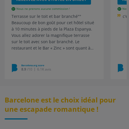
Nous ne prenons aucune commission !
Nous
Terrasse sur le toit et bar branché""
c'e
Beaucoup de bon goût pour cet hôtel situé
à 10 minutes à pieds de la Plaza Espanya.
Vous allez adorer la magnifique terrasse
sur le toit avec son bar branché. Le
restaurant et le Bar « Zinc » sont quant à
eux parfaits pour les rendez-vous d’affaires.
Ajoutez à cela un staff ultra-sympathique et
Barcelona.org score
B
serviable et cela positionne Villa Emilia
8.9
/10
6.1K avis
comme une des toutes bonnes surprises du
quartier.
Barcelone est le choix idéal pour
une escapade romantique !