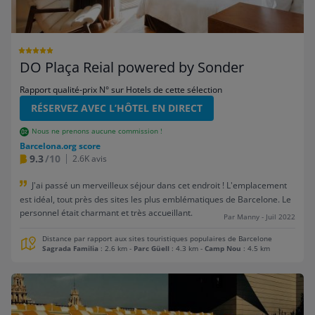
DO Plaça Reial powered by Sonder
Rapport qualité-prix N° sur Hotels de cette sélection
RÉSERVEZ AVEC L’HÔTEL EN DIRECT
Nous ne prenons aucune commission !
Barcelona.org score
9.3
/10
2.6K avis
J'ai passé un merveilleux séjour dans cet endroit ! L'emplacement
est idéal, tout près des sites les plus emblématiques de Barcelone. Le
personnel était charmant et très accueillant.
Par Manny - Juil 2022
Distance par rapport aux sites touristiques populaires de Barcelone
Sagrada Familia
: 2.6 km
-
Parc Güell
: 4.3 km
-
Camp Nou
: 4.5 km