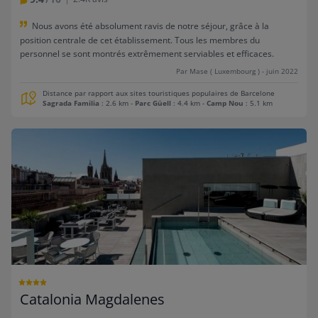
Nous avons été absolument ravis de notre séjour, grâce à la
position centrale de cet établissement. Tous les membres du
personnel se sont montrés extrêmement serviables et efficaces.
Par Mase ( Luxembourg ) - juin 2022
Distance par rapport aux sites touristiques populaires de Barcelone
Sagrada Familia
: 2.6 km
-
Parc Güell
: 4.4 km
-
Camp Nou
: 5.1 km
Catalonia Magdalenes