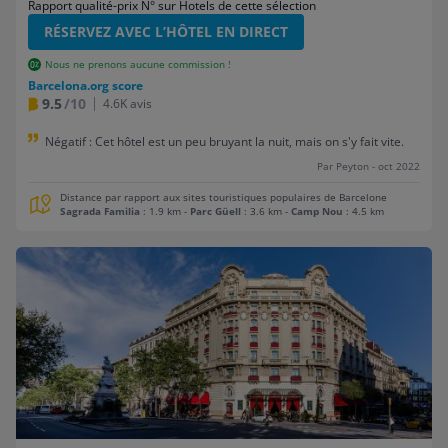
Rapport qualité-prix N° sur Hotels de cette sélection
RÉSERVEZ AVEC L’HÔTEL EN DIRECT
Nous ne prenons aucune commission !
Barcelona.org score
9.5
/10
4.6K avis
Négatif : Cet hôtel est un peu bruyant la nuit, mais on s'y fait vite.
Par Peyton - oct 2022
Distance par rapport aux sites touristiques populaires de Barcelone
Sagrada Familia
: 1.9 km
-
Parc Güell
: 3.6 km
-
Camp Nou
: 4.5 km