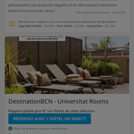
présentaient une propreté inégalée et les décorations intérieures
étaient d'une grande classe.
Par Josephine ( France ) - mai 2023
Distance par rapport aux sites touristiques populaires de Barcelone
Sagrada Familia
: 2.2 km
-
Parc Güell
: 2.8 km
-
Camp Nou
: 3.1 km
DestinationBCN - Universitat Rooms
Rapport qualité-prix N° sur Hotels de cette sélection
RÉSERVEZ AVEC L’HÔTEL EN DIRECT
Nous ne prenons aucune commission !