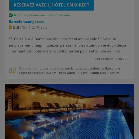
RÉSERVEZ AVEC L’HÔTEL EN DIRECT
Nous ne prenons aucune commission !
Barcelona.org score
9.8
/10
2.7K avis
Ce séjour à Barcelone était vraiment inoubliable ! ? Avec un
emplacement magnifique, un personnel très attentionné et un décor
charmant, cet hôtel a été le cadre parfait pour cette lune de miel.
Par Cerilena - Aoû 2022
Distance par rapport aux sites touristiques populaires de Barcelone
Sagrada Familia
: 2.3 km
-
Parc Güell
: 4.1 km
-
Camp Nou
: 4.9 km