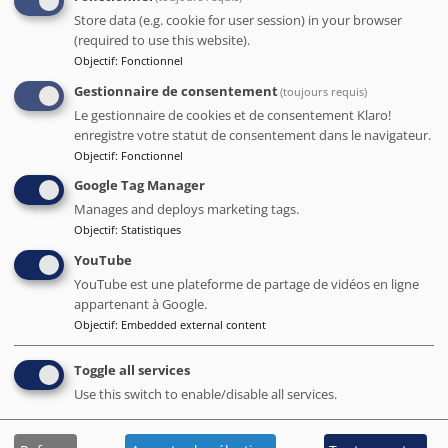
Ava
( France )
Store data (e.g. cookie for user session) in your browser
5
/5
(required to use this website).
Objectif
:
Fonctionnel
Ce fut une très agréable expérience ! Nous avons été
séduits par cet établissement, entièrement rénové avec un
Gestionnaire de consentement
(toujours requis)
style mélangeant les anciens murs et des éléments plus
Le gestionnaire de cookies et de consentement Klaro!
modernes et élégants. La chambre était très confortable,
enregistre votre statut de consentement dans le navigateur.
calme et bénéficiant d'une dotée d'une magnifique
Objectif
:
Fonctionnel
terrasse avec une petite piscine. Le petit déjeuner était
Google Tag Manager
servi dans la cour ombragée et très varié : il était "à
l'ancienne", avec des produits frais et des pains toastés
Manages and deploys marketing tags.
faits sur commande. La literie était d'excellente qualité.
Objectif
:
Statistiques
Enfin, le personnel était très sympathique, serviable et
YouTube
discret. Trouver un taxi à proximité était aussi très facile,
YouTube est une plateforme de partage de vidéos en ligne
dans une rue piétonne à seulement 100 mètres de l'hôtel.
appartenant à Google.
Nous nous sommes sentis très à l'aise et nous reviendrons
Objectif
:
Embedded external content
certainement pour un prochain séjour.
Date de séjour Sep 2021
Toggle all services
Use this switch to enable/disable all services.
Ostamarta