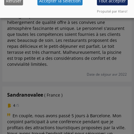
Refuser
Accepter la sélection
Tout accepter
5
/5
Propulsé par Klaro!
Magnifiquement localisé dans le Barrio Gotico, un
hébergement de qualité offre à ses convives une
atmosphère fascinante et unique. Le personnel s'assurent
que toutes les compétences soient fournies à ses clients
avec beaucoup de soin. Les restaurants proposent des
repas délicieux et le petit-déjeuner est parfait. Le toit
terrasse est très charmant. Malheureusement, la piscine
est trop petite et a des considérations de confort et de
convivialité limitées.
Date de séjour avr 2022
Sandranovalee
( France )
4
/5
En couple, nous avons passé 5 jours à Barcelone. Mon
conjoint participait à une conférence pendant que je
profitais des attractions touristiques proposées par la ville.
Nous avons trouvé l'endroit idéal pour séjourner: un