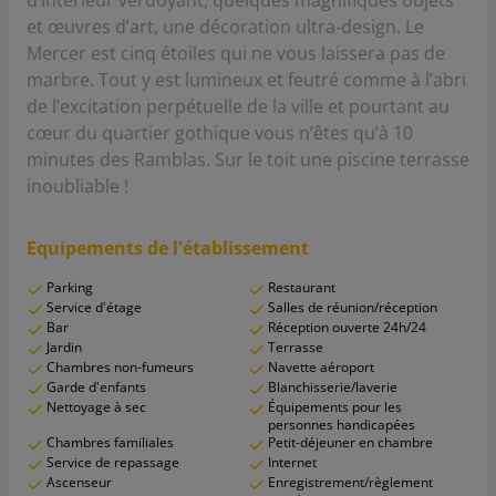
d’intérieur verdoyant, quelques magnifiques objets
et œuvres d’art, une décoration ultra-design. Le
Mercer est cinq étoiles qui ne vous laissera pas de
marbre. Tout y est lumineux et feutré comme à l’abri
de l’excitation perpétuelle de la ville et pourtant au
cœur du quartier gothique vous n’êtes qu’à 10
minutes des Ramblas. Sur le toit une piscine terrasse
inoubliable !
Equipements de l'établissement
Parking
Restaurant
Service d'étage
Salles de réunion/réception
Bar
Réception ouverte 24h/24
Jardin
Terrasse
Chambres non-fumeurs
Navette aéroport
Garde d'enfants
Blanchisserie/laverie
Nettoyage à sec
Équipements pour les
personnes handicapées
Chambres familiales
Petit-déjeuner en chambre
Service de repassage
Internet
Ascenseur
Enregistrement/règlement