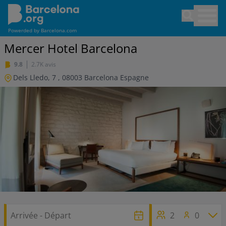
Aller
Open sea
au
contenu
Powerded by
Barcelona.com
principal
Mercer Hotel Barcelona
9.8
2.7K avis
Dels Lledo, 7
,
08003
Barcelona
Espagne
2
0