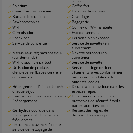
rapide
Solarium
Coffre-fort
Chambres insonorisées
Location de voitures
Bureau d'excursions
Chauffage
Fax/photocopies
Bagagerie
Wi-Fi
Connexion Wi-Fi gratuite
Climatisation
Espace fumeurs
Snack-bar
Terrasse bien exposée
Service de concierge
Service de navette (en
supplément)
Menus pour régimes spéciaux
Navette aéroport (en
(sur demande)
supplément)
Wi-Fi disponible partout
Service de navette
Utilisation de produits
Serviettes, linge de lit et
d'entretien efficaces contre le
vêtements lavés conformément
coronavirus
aux recommandations des
autorités locales
Hébergement désinfecté après
Distanciation physique dans les
chaque séjour
espaces repas
Livraison de repas possible dans
Le personnel respecte les
l'hébergement
protocoles de sécurité établis
par les autorités locales
Gel hydroalcoolique dans
Respect des règles de
l'hébergement et les pièces
distanciation physique
fréquentées
Les clients peuvent refuser le
service de nettoyage de