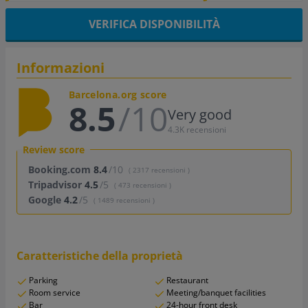
VERIFICA DISPONIBILITÀ
Informazioni
Barcelona.org score
8.5
/10
Very good
4.3K recensioni
Review score
Booking.com
8.4
/10
( 2317 recensioni )
Tripadvisor
4.5
/5
( 473 recensioni )
Google
4.2
/5
( 1489 recensioni )
Caratteristiche della proprietà
Parking
Restaurant
Room service
Meeting/banquet facilities
Bar
24-hour front desk