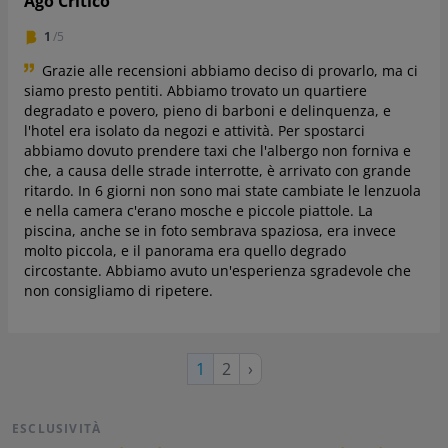
Ago Critico
1
/5
Grazie alle recensioni abbiamo deciso di provarlo, ma ci
siamo presto pentiti. Abbiamo trovato un quartiere
degradato e povero, pieno di barboni e delinquenza, e
l'hotel era isolato da negozi e attività. Per spostarci
abbiamo dovuto prendere taxi che l'albergo non forniva e
che, a causa delle strade interrotte, è arrivato con grande
ritardo. In 6 giorni non sono mai state cambiate le lenzuola
e nella camera c'erano mosche e piccole piattole. La
piscina, anche se in foto sembrava spaziosa, era invece
molto piccola, e il panorama era quello degrado
circostante. Abbiamo avuto un'esperienza sgradevole che
non consigliamo di ripetere.
Pagina
Pagina
Pagina
1
2
›
successiva
attuale
ESCLUSIVITÀ