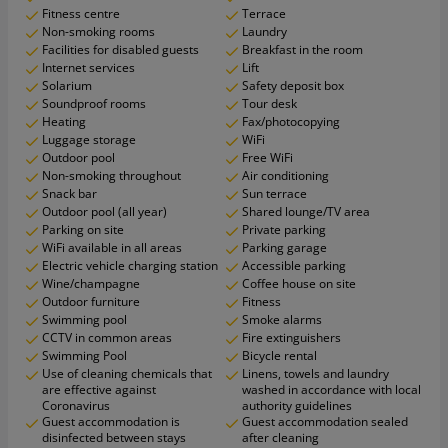
Fitness centre
Terrace
Non-smoking rooms
Laundry
Facilities for disabled guests
Breakfast in the room
Internet services
Lift
Solarium
Safety deposit box
Soundproof rooms
Tour desk
Heating
Fax/photocopying
Luggage storage
WiFi
Outdoor pool
Free WiFi
Non-smoking throughout
Air conditioning
Snack bar
Sun terrace
Outdoor pool (all year)
Shared lounge/TV area
Parking on site
Private parking
WiFi available in all areas
Parking garage
Electric vehicle charging station
Accessible parking
Wine/champagne
Coffee house on site
Outdoor furniture
Fitness
Swimming pool
Smoke alarms
CCTV in common areas
Fire extinguishers
Swimming Pool
Bicycle rental
Use of cleaning chemicals that
Linens, towels and laundry
are effective against
washed in accordance with local
Coronavirus
authority guidelines
Guest accommodation is
Guest accommodation sealed
disinfected between stays
after cleaning