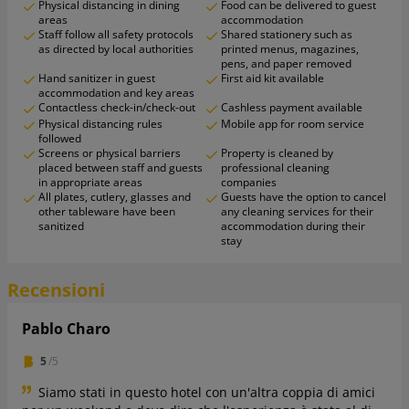
Physical distancing in dining
Food can be delivered to guest
areas
accommodation
Staff follow all safety protocols
Shared stationery such as
as directed by local authorities
printed menus, magazines,
pens, and paper removed
Hand sanitizer in guest
First aid kit available
accommodation and key areas
Contactless check-in/check-out
Cashless payment available
Physical distancing rules
Mobile app for room service
followed
Screens or physical barriers
Property is cleaned by
placed between staff and guests
professional cleaning
in appropriate areas
companies
All plates, cutlery, glasses and
Guests have the option to cancel
other tableware have been
any cleaning services for their
sanitized
accommodation during their
stay
Recensioni
Pablo Charo
5
/5
Siamo stati in questo hotel con un'altra coppia di amici