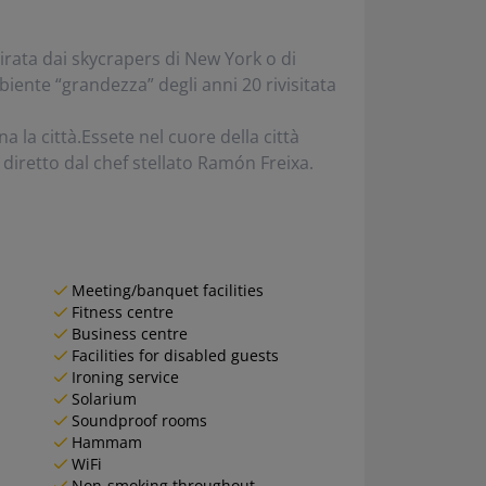
spirata dai skycrapers di New York o di
ente “grandezza” degli anni 20 rivisitata
a la città.Essete nel cuore della città
 diretto dal chef stellato Ramón Freixa.
Meeting/banquet facilities
Fitness centre
Business centre
Facilities for disabled guests
Ironing service
Solarium
Soundproof rooms
Hammam
WiFi
Non-smoking throughout