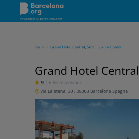
Salta
al
contenuto
Powerded by
Barcelona.com
principale
Inizio
Grand Hotel Central, Small Luxury Hotels
»
Grand Hotel Central
9
6.5K recensioni
Via Laietana, 30
,
08003
Barcelona
Spagna