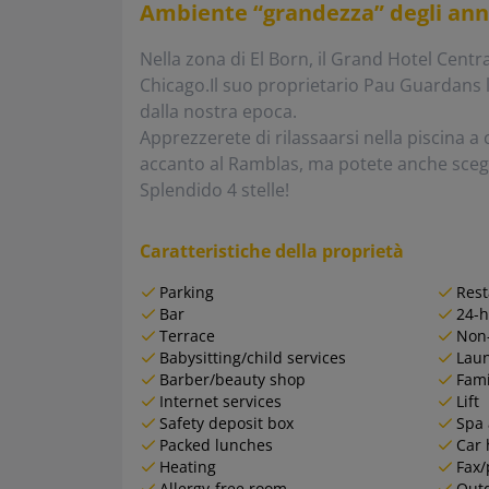
Ambiente “grandezza” degli anni 
Nella zona di El Born, il Grand Hotel Centra
Chicago.Il suo proprietario Pau Guardans 
dalla nostra epoca.
Apprezzerete di rilassaarsi nella piscina a 
accanto al Ramblas, ma potete anche sceglie
Splendido 4 stelle!
Caratteristiche della proprietà
Parking
Rest
Bar
24-h
Terrace
Non
Babysitting/child services
Lau
Barber/beauty shop
Fami
Internet services
Lift
Safety deposit box
Spa 
Packed lunches
Car 
Heating
Fax/
Allergy-free room
Outd