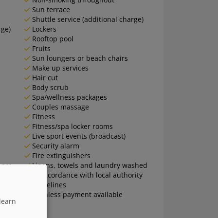
Sun terrace
Shuttle service (additional charge)
rge)
Lockers
Rooftop pool
Fruits
Sun loungers or beach chairs
Make up services
Hair cut
Body scrub
Spa/wellness packages
Couples massage
Fitness
Fitness/spa locker rooms
Live sport events (broadcast)
Security alarm
Fire extinguishers
 are
Linens, towels and laundry washed
in accordance with local authority
guidelines
Cashless payment available
learn
onals