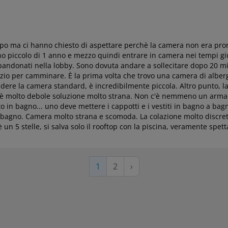
icipo ma ci hanno chiesto di aspettare perchè la camera non era pr
no piccolo di 1 anno e mezzo quindi entrare in camera nei tempi gi
bandonati nella lobby. Sono dovuta andare a sollecitare dopo 20 m
io per camminare. È la prima volta che trovo una camera di albergo 
ndere la camera standard, è incredibilmente piccola. Altro punto, 
uce è molto debole soluzione molto strana. Non c'è nemmeno un arma
to in bagno... uno deve mettere i cappotti e i vestiti in bagno a 
bagno. Camera molto strana e scomoda. La colazione molto discreta
 un 5 stelle, si salva solo il rooftop con la piscina, veramente spetta
Pagina
Pagina
Pagina
1
2
›
successiva
attuale