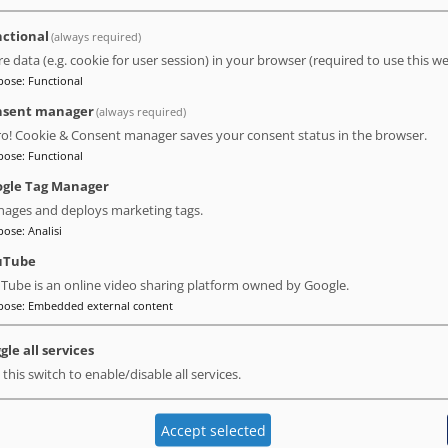
ning companies
ctional
(always required)
re data (e.g. cookie for user session) in your browser (required to use this we
pose
:
Functional
nsent manager
(always required)
ro! Cookie & Consent manager saves your consent status in the browser.
pose
:
Functional
 posto ideale per un rilassante soggiorno a Barcellona.
Stanza pulit
gle Tag Manager
. Bisogna semplicemente fare attenzione alla piscina. Se si desidera 
ages and deploys marketing tags.
 disponibilità di spazi, richiede tale prenotazione. Questo è il post
pose
:
Analisi
uTube
Tube is an online video sharing platform owned by Google.
pose
:
Embedded external content
gle all services
 this switch to enable/disable all services.
bile. La posizione è fantastica, nel cuore di Barcellona, e tutti i pri
 così come l'abbondante e varia colazione offerta. Tra le altre partic
odo di novembre. ?? Non posso che consigliare una visita!?
Accept selected