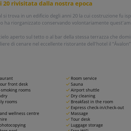
20 rivisitata dalla nostra epoca
l si trova in un edificio degli anni 20 la cui costruzione fu i
lo ha riorganizzato conservando volontariamente quest'ambi
cielo aperto sul tetto o al bar della stessa terrazza che domin
re di cenare nel eccellente ristorante dell'hotel il “Ávalon”
aurant
Room service
our front desk
Sauna
-smoking rooms
Airport shuttle
ndry
Dry cleaning
ly rooms
Breakfast in the room
Express check-in/check-out
and wellness centre
Massage
hire
Tour desk
photocopying
Luggage storage
oor pool
Free WiFi