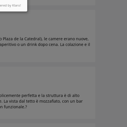
red by Klaro!
ro Plaza de la Catedral), le camere erano nuove,
aperitivo o un drink dopo cena. La colazione e il
icemente perfetta e la struttura è di alto
e. La vista dal tetto è mozzafiato, con un bar
on funzionale.?