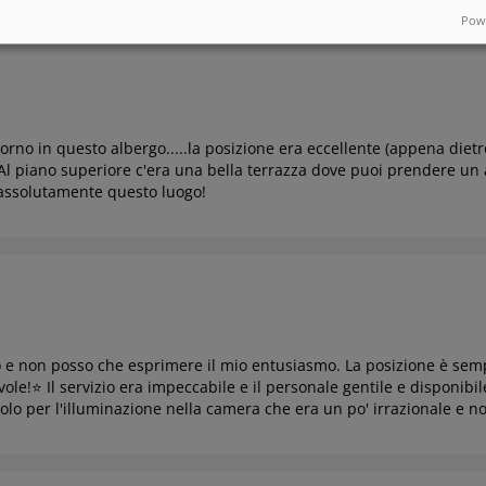
Powe
iorno in questo albergo.....la posizione era eccellente (appena diet
. Al piano superiore c'era una bella terrazza dove puoi prendere un 
i assolutamente questo luogo!
 e non posso che esprimere il mio entusiasmo. La posizione è sempl
ole!⭐️ Il servizio era impeccabile e il personale gentile e disponibil
olo per l'illuminazione nella camera che era un po' irrazionale e n