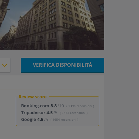
VERIFICA DISPONIBILITÀ
Review score
Booking.com
8.8
/10
( 1394 recensioni )
Tripadvisor
4.5
/5
( 3443 recensioni )
Google
4.5
/5
( 1654 recensioni )