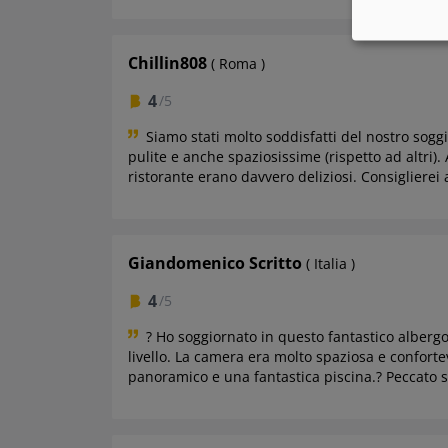
Chillin808
( Roma )
4
/5
Siamo stati molto soddisfatti del nostro sogg
pulite e anche spaziosissime (rispetto ad altri)
ristorante erano davvero deliziosi. Consigliere
Giandomenico Scritto
( Italia )
4
/5
?
Ho soggiornato in questo fantastico albergo
livello. La camera era molto spaziosa e confortev
panoramico e una fantastica piscina.? Peccato s