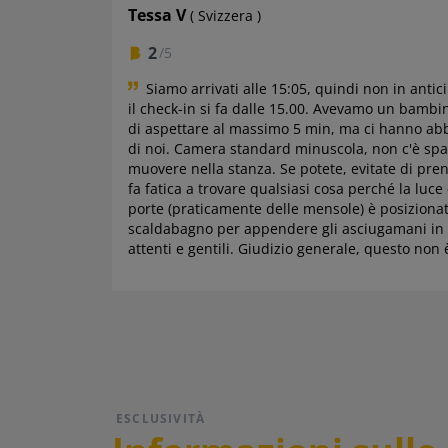
Tessa V
( Svizzera )
2
/5
Siamo arrivati alle 15:05, quindi non in ant
il check-in si fa dalle 15.00. Avevamo un bambi
di aspettare al massimo 5 min, ma ci hanno ab
di noi. Camera standard minuscola, non c'è spaz
muovere nella stanza. Se potete, evitate di pre
fa fatica a trovare qualsiasi cosa perché la l
porte (praticamente delle mensole) è posiziona
scaldabagno per appendere gli asciugamani in 
attenti e gentili. Giudizio generale, questo non è
ESCLUSIVITÀ