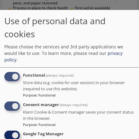
pens, and paper removed
Process in place to check health
First aid kit available
of guests
Use of personal data and
Contactless check-in/check-out
Cashless payment available
Physical distancing rules
Mobile app for room service
followed
cookies
Screens or physical barriers
Property is cleaned by
placed between staff and guests
professional cleaning
in appropriate areas
companies
Please choose the services and 3rd party applications we
All plates, cutlery, glasses and
Guests have the option to cancel
would like to use.
To learn more, please read our
privacy
other tableware have been
any cleaning services for their
sanitized
accommodation during their
policy
.
stay
Functional
(always required)
Recensioni
Store data (e.g. cookie for user session) in your browser
(required to use this website).
Lia Febbrino
( Italia )
Purpose
:
Functional
5
/5
Consent manager
(always required)
Klaro! Cookie & Consent manager saves your consent status
L'Hotel Yurbban Ramblas Boutique Hotel è stato davvero
in the browser.
fantastico! Si trova in una posizione molto strategica, a due
Purpose
:
Functional
passi da Piazza Catalonia. Il personale dell'hotel è molto
gentile e professionale, sempre pronto a fornirci ottimi
Google Tag Manager