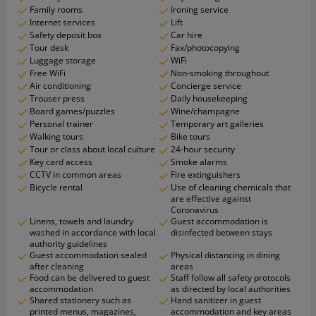
Family rooms
Ironing service
Internet services
Lift
Safety deposit box
Car hire
Tour desk
Fax/photocopying
Luggage storage
WiFi
Free WiFi
Non-smoking throughout
Air conditioning
Concierge service
Trouser press
Daily housekeeping
Board games/puzzles
Wine/champagne
Personal trainer
Temporary art galleries
Walking tours
Bike tours
Tour or class about local culture
24-hour security
Key card access
Smoke alarms
CCTV in common areas
Fire extinguishers
Bicycle rental
Use of cleaning chemicals that
are effective against
Coronavirus
Linens, towels and laundry
Guest accommodation is
washed in accordance with local
disinfected between stays
authority guidelines
Guest accommodation sealed
Physical distancing in dining
after cleaning
areas
Food can be delivered to guest
Staff follow all safety protocols
accommodation
as directed by local authorities
Shared stationery such as
Hand sanitizer in guest
printed menus, magazines,
accommodation and key areas