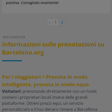
positiva. Consigliato vivamente!
Pagina
Pagina
‹
1
Pagina
2
precedente
attuale
ESCLUSIVITÀ
Informazioni sulle prenotazioni su
Barcelona.org
Per i viaggiatori > Prenota in modo
intelligente, prenota in modo equo
Visitatori:
prenotando direttamente con un hotel,
sostieni i proprietari locali invece delle grandi
piattaforme. Ottieni prezzi equi, un servizio
personalizzato e il tuo denaro rimane a Barcellona.