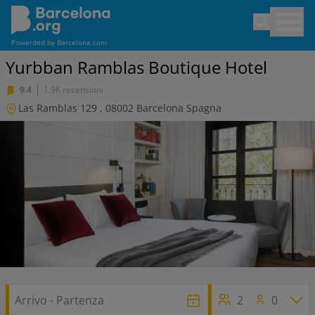
Salta
Open sea
al
contenuto
Powerded by
Barcelona.com
principale
Yurbban Ramblas Boutique Hotel
9.4
1.9K recensioni
Las Ramblas 129
,
08002
Barcelona
Spagna
2
0