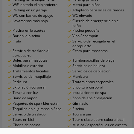
WiFi en todo el alojamiento
Menú para niños
Parking en un garaje
Adaptado para sillas de ruedas
WC con barras de apoyo
WC elevado
Lavamanos más bajo
Cuerda de emergencia en el
baño
Piscina en la azotea
Piscina pequeña
Bar en la piscina
Vino / champán
Fruta
Servicio de recogida en el
aeropuerto
Servicio de traslado al
Cesta para mascotas
aeropuerto
Boles para mascotas
Tumbonas/sillas de playa
Mobiliario exterior
Servicios de belleza
Tratamientos faciales
Servicios de depilación
Servicios de maquillaje
Manicura
Pedicura
Tratamientos corporales
Exfoliación corporal
Envoltura corporal
Terapia con luz
Instalaciones de spa
Baño de vapor
Zona de spa / relajación
Paquetes de spa / bienestar
Gimnasio
Taquillas en el gimnasio / spa
Piscina
Servicio de traslado
Tours a pie
Tours en bici
Tour o clase sobre cultura local
Clases de cocina
Música / espectáculos en directo
Seguridad 24 horas
Alarma de seguridad