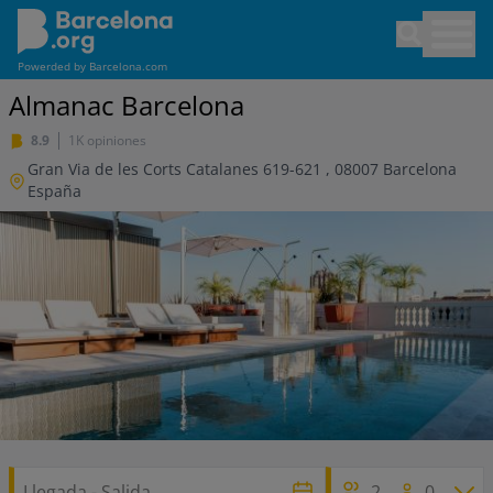
Pasar
Open sea
al
contenido
Powerded by
Barcelona.com
principal
Almanac Barcelona
8.9
1K opiniones
Gran Via de les Corts Catalanes 619-621
,
08007
Barcelona
España
2
0