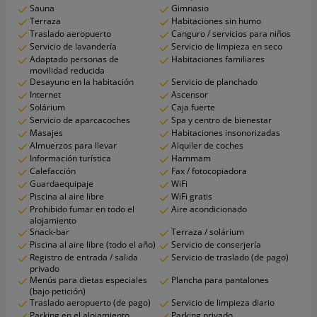
Sauna
Gimnasio
Terraza
Habitaciones sin humo
Traslado aeropuerto
Canguro / servicios para niños
Servicio de lavandería
Servicio de limpieza en seco
Adaptado personas de
Habitaciones familiares
movilidad reducida
Desayuno en la habitación
Servicio de planchado
Internet
Ascensor
Solárium
Caja fuerte
Servicio de aparcacoches
Spa y centro de bienestar
Masajes
Habitaciones insonorizadas
Almuerzos para llevar
Alquiler de coches
Información turística
Hammam
Calefacción
Fax / fotocopiadora
Guardaequipaje
WiFi
Piscina al aire libre
WiFi gratis
Prohibido fumar en todo el
Aire acondicionado
alojamiento
Snack-bar
Terraza / solárium
Piscina al aire libre (todo el año)
Servicio de conserjería
Registro de entrada / salida
Servicio de traslado (de pago)
privado
Menús para dietas especiales
Plancha para pantalones
(bajo petición)
Traslado aeropuerto (de pago)
Servicio de limpieza diario
Parking en el alojamiento
Parking privado