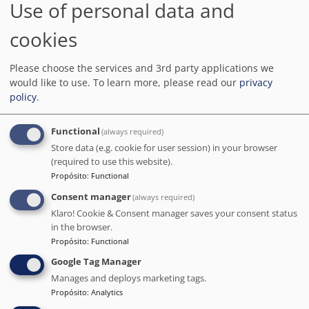
Use of personal data and
Detectores de humo
Cámaras de seguridad en las
zonas comunitarias
Extintores
Piscina
cookies
Alquiler de bicicletas
Uso de productos de limpieza
efectivos contra el coronavirus
Ropa de cama, toallas y otra
Alojamiento desinfectado
Please choose the services and 3rd party applications we
colada lavadas según
después de cada estancia
would like to use.
To learn more, please read our
privacy
indicaciones de las autoridades
locales
policy
.
Distanciamiento físico en zonas
La comida se puede entregar en
de comedor
el alojamiento de los clientes
El personal sigue todos los
Desinfectante de manos en el
Functional
(always required)
protocolos de seguridad
alojamiento y zonas importantes
Store data (e.g. cookie for user session) in your browser
indicados por las autoridades
locales
(required to use this website).
Hay procedimientos para
Hay kit de primeros auxilios
Propósito
:
Functional
comprobar la salud de los
clientes
Consent manager
(always required)
Se puede pagar sin efectivo
Se siguen las normas de
Klaro! Cookie & Consent manager saves your consent status
distanciamiento físico
Proporciona factura
Todos los platos, vasos,
in the browser.
cubiertos y otros utensilios de
Propósito
:
Functional
mesa se han desinfectado
Los clientes pueden anular el
Envases para llevarse el
Google Tag Manager
servicio de limpieza de su
desayuno
Manages and deploys marketing tags.
alojamiento durante la estancia
La comida que se entrega se
Acceso a profesionales
Propósito
:
Analytics
envasa adecuadamente
sanitarios