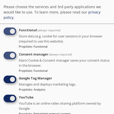
una recomendación estupenda). El desayuno ofrece
Please choose the services and 3rd party applications we
muchas opciones diferentes. Las habitaciones cuentan con
would like to use.
To learn more, please read our
privacy
comodidades para una estancia cómoda, con camas
policy
.
acogedoras y baños completos. Destacar la amabilidad de
Valeria, Param y Ángel, siempre atentos y simpáticos.
Gracias también a Borja por el mojito. ¡Hasta pronto!
Functional
(always required)
Muchas gracias. Luciana
Store data (e.g. cookie for user session) in your browser
(required to use this website).
Fecha de estancia Mar 2023
Propósito
:
Functional
Consent manager
(always required)
Klaro! Cookie & Consent manager saves your consent status
Patsy
( España )
in the browser.
5
/5
Propósito
:
Functional
Google Tag Manager
Reservamos un paquete cerrado que incluye 30 minutos
de Spa, 30 minutos de masaje y comida al mediodía. El Spa
Manages and deploys marketing tags.
está muy cuidado y con los servicios suficientes. El masaje
Propósito
:
Analytics
muy agradable y relajante. Las instalaciones son
YouTube
espectaculares y el personal es muy amable, servicial y
YouTube is an online video sharing platform owned by
eficiente. Nos sorprendió la calidad y cantidad de la
Google.
comida para un menú de mediodía. El menú es muy
Propósito
:
Embedded external content