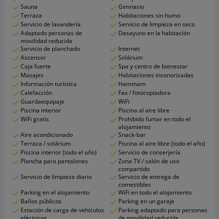
Sauna
Gimnasio
Terraza
Habitaciones sin humo
Servicio de lavandería
Servicio de limpieza en seco
Adaptado personas de
Desayuno en la habitación
movilidad reducida
Servicio de planchado
Internet
Ascensor
Solárium
Caja fuerte
Spa y centro de bienestar
Masajes
Habitaciones insonorizadas
Información turística
Hammam
Calefacción
Fax / fotocopiadora
Guardaequipaje
WiFi
Piscina interior
Piscina al aire libre
WiFi gratis
Prohibido fumar en todo el
alojamiento
Aire acondicionado
Snack-bar
Terraza / solárium
Piscina al aire libre (todo el año)
Piscina interior (todo el año)
Servicio de conserjería
Plancha para pantalones
Zona TV / salón de uso
compartido
Servicio de limpieza diario
Servicio de entrega de
comestibles
Parking en el alojamiento
WiFi en todo el alojamiento
Baños públicos
Parking en un garaje
Estación de carga de vehículos
Parking adaptado para personas
eléctricos
de movilidad reducida