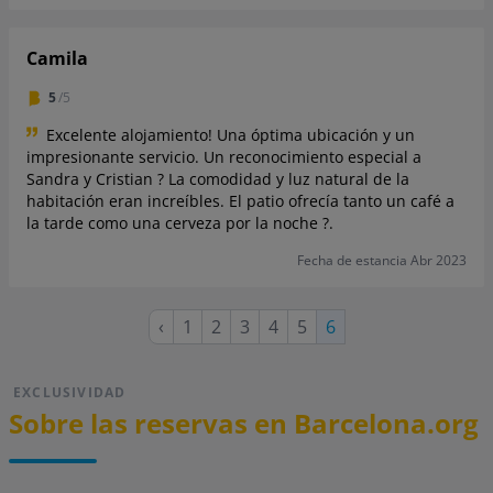
Camila
5
/5
Excelente alojamiento! Una óptima ubicación y un
impresionante servicio. Un reconocimiento especial a
Sandra y Cristian ? La comodidad y luz natural de la
habitación eran increíbles. El patio ofrecía tanto un café a
la tarde como una cerveza por la noche ?.
Fecha de estancia Abr 2023
Página
Página
Página
Página
Página
Página
‹
1
2
3
4
5
Página
6
anterior
actual
EXCLUSIVIDAD
Sobre las reservas en Barcelona.org