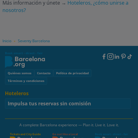
Más información y únete
→
Hoteleros, ¿cómo unirse a
nosotros?
Inicio
Seventy Barcelona
»
Book smart - direct - fair
Footer
Social
Footer
Quiénes somos
Contacto
Política de privacidad
Términos y condiciones
Hoteleros
Impulsa tus reservas sin comisión
A complete Barcelona experience — Plan it. Live it. Love it.
Tickets and City Guide
Go out like a Local
Book smart - direct - fair