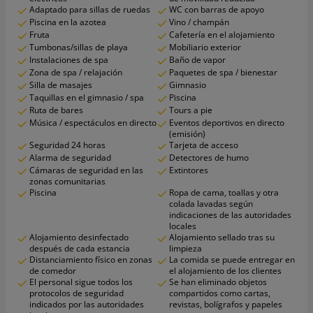
Adaptado para sillas de ruedas
WC con barras de apoyo
Piscina en la azotea
Vino / champán
Fruta
Cafetería en el alojamiento
Tumbonas/sillas de playa
Mobiliario exterior
Instalaciones de spa
Baño de vapor
Zona de spa / relajación
Paquetes de spa / bienestar
Silla de masajes
Gimnasio
Taquillas en el gimnasio / spa
Piscina
Ruta de bares
Tours a pie
Música / espectáculos en directo
Eventos deportivos en directo
(emisión)
Seguridad 24 horas
Tarjeta de acceso
Alarma de seguridad
Detectores de humo
Cámaras de seguridad en las
Extintores
zonas comunitarias
Piscina
Ropa de cama, toallas y otra
colada lavadas según
indicaciones de las autoridades
locales
Alojamiento desinfectado
Alojamiento sellado tras su
después de cada estancia
limpieza
Distanciamiento físico en zonas
La comida se puede entregar en
de comedor
el alojamiento de los clientes
El personal sigue todos los
Se han eliminado objetos
protocolos de seguridad
compartidos como cartas,
indicados por las autoridades
revistas, bolígrafos y papeles