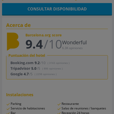
CONSULTAR DISPONIBILIDAD
Acerca de
Barcelona.org score
9.4
/10
Wonderful
6.3K opiniones
Puntuación del hotel
Booking.com
9.2
/10
( 3165 opiniones )
Tripadvisor
5.0
/5
( 886 opiniones )
Google
4.7
/5
( 2298 opiniones )
Instalaciones
Parking
Restaurante
Servicio de habitaciones
Salas de reuniones / banquetes
Bar
Recepción 24 horas