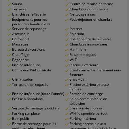
Sauna
Centre de remise en forme
Terrasse
Chambres non-fumeurs
Blanchisserie/laverie
Nettoyage à sec
Équipements pour les
Petit-déjeuner en chambre
personnes handicapées
Service de repassage
Internet
Ascenseur
Solarium
Coffre-fort
Spa et centre de bien-être
Massages
Chambres insonorisées
Bureau d'excursions
Hammam
Chauffage
Fax/photocopies
Bagagerie
Wi-Fi
Piscine intérieure
Piscine extérieure
Connexion Wi-Fi gratuite
Établissement entièrement non-
fumeurs
Climatisation
Snack-bar
Terrasse bien exposée
Piscine extérieure (toute
l'année)
Piscine intérieure (toute l'année)
Service de concierge
Presse à pantalons
Salon commun/salle de
télévision
Service de ménage quotidien
Livraison de courses
Parking sur place
Wi-Fi disponible partout
Bain public
Parking intérieur
Borne de recharge pour les
Parking accessible aux
véhicules électriques
personnes à mobilité réduite