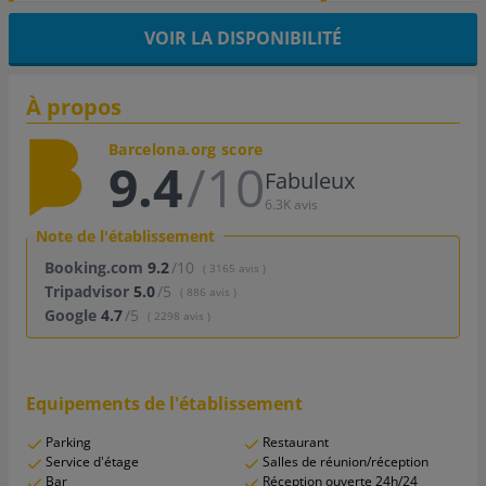
VOIR LA DISPONIBILITÉ
À propos
Barcelona.org score
9.4
/10
Fabuleux
6.3K avis
Note de l'établissement
Booking.com
9.2
/10
( 3165 avis )
Tripadvisor
5.0
/5
( 886 avis )
Google
4.7
/5
( 2298 avis )
Equipements de l'établissement
Parking
Restaurant
Service d'étage
Salles de réunion/réception
Bar
Réception ouverte 24h/24