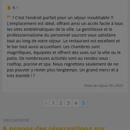
5
/5
?
C'est l'endroit parfait pour un séjour inoubliable ?!
L'emplacement est idéal, offrant ainsi un accès facile à tous
les sites emblématiques de la ville. La gentillesse et le
professionnalisme du personnel sauront vous satisfaire
tout au long de votre séjour. Le restaurant est excellent et
le bar tout aussi accueillant. Les chambres sont
magnifiques, équipées et offrent des vues sur la ville ou le
patio. De nombreuses activités sont au rendez-vous :
rooftop, piscine et spa. Nous regrettons seulement de ne
pas pouvoir y rester plus longtemps. Un grand merci et à
très bientôt ! ?
Date de séjour fév 2023
Page
Page
Page
Page
Page
‹
1
2
3
4
Page
5
précédente
courante
EXCLUSIVITÉ
A propos des réservations sur