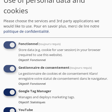
Use of personal data and
l'hébergement et les pièces
clients
fréquentées
cookies
Trousse de secours disponible
Enregistrement et départ sans
contact
Paiement sans espèces
Respect des règles de
Please choose the services and 3rd party applications we
disponible
distanciation physique
Application mobile pour utiliser
Barrières physiques ou écrans
would like to use.
Pour en savoir plus, merci de lire notre
le service d'étage
placés entre le personnel et les
politique de confidentialité
.
clients dans les zones où cela
est nécessaire
Le ménage dans l'établissement
Les assiettes, les couverts, les
Fonctionnel
(toujours requis)
est effectué par des sociétés de
verres et les autres éléments de
nettoyage professionnelles
la vaisselle sont désinfectés
Store data (e.g. cookie for user session) in your browser
Les clients peuvent refuser le
(required to use this website).
service de nettoyage de
Objectif
:
Fonctionnel
l'hébergement pendant leur
séjour
Gestionnaire de consentement
(toujours requis)
Le gestionnaire de cookies et de consentement Klaro!
Avis
enregistre votre statut de consentement dans le navigateur.
Objectif
:
Fonctionnel
5
/5
Google Tag Manager
Manages and deploys marketing tags.
Cet endroit est un véritable petit paradis. Les chambres
Objectif
:
Statistiques
sont immenses et décorées avec goût. Le personnel est
vraiment très attentionné et prêt à tout pour que le séjour
YouTube