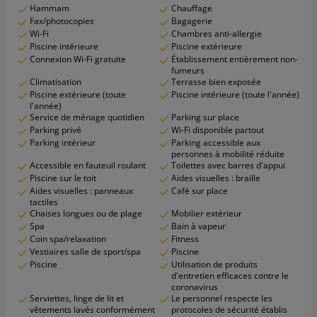
Hammam
Chauffage
Fax/photocopies
Bagagerie
Wi-Fi
Chambres anti-allergie
Piscine intérieure
Piscine extérieure
Connexion Wi-Fi gratuite
Établissement entièrement non-
fumeurs
Climatisation
Terrasse bien exposée
Piscine extérieure (toute
Piscine intérieure (toute l'année)
l'année)
Service de ménage quotidien
Parking sur place
Parking privé
Wi-Fi disponible partout
Parking intérieur
Parking accessible aux
personnes à mobilité réduite
Accessible en fauteuil roulant
Toilettes avec barres d'appui
Piscine sur le toit
Aides visuelles : braille
Aides visuelles : panneaux
Café sur place
tactiles
Chaises longues ou de plage
Mobilier extérieur
Spa
Bain à vapeur
Coin spa/relaxation
Fitness
Vestiaires salle de sport/spa
Piscine
Piscine
Utilisation de produits
d'entretien efficaces contre le
coronavirus
Serviettes, linge de lit et
Le personnel respecte les
vêtements lavés conformément
protocoles de sécurité établis