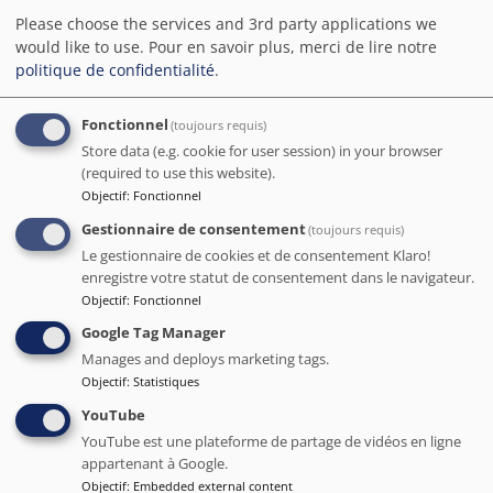
vraiment rester dans l'eau trop longtemps.
Please choose the services and 3rd party applications we
would like to use.
Pour en savoir plus, merci de lire notre
Date de séjour nov 2023
politique de confidentialité
.
Lorcan
Fonctionnel
(toujours requis)
Store data (e.g. cookie for user session) in your browser
5
/5
(required to use this website).
Objectif
:
Fonctionnel
L'accueil a été parfait. Nous célébrions notre
anniversaire de mariage et avons été agréablement surpris
Gestionnaire de consentement
(toujours requis)
de trouver une petite attention dans notre chambre à
Le gestionnaire de cookies et de consentement Klaro!
notre arrivée. Nous tenons à remercier chaleureusement le
enregistre votre statut de consentement dans le navigateur.
personnel pour son professionnalisme et son grand sens
Objectif
:
Fonctionnel
de l'hospitalité. Le personnel du bar était également très
Google Tag Manager
gentil et adorable. Notre séjour dans cet établissement
magnifique a été un vrai bonheur.
Manages and deploys marketing tags.
Objectif
:
Statistiques
Date de séjour nov 2023
YouTube
YouTube est une plateforme de partage de vidéos en ligne
appartenant à Google.
Samantha
( France )
Objectif
:
Embedded external content