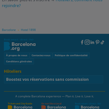
rejoindre?
Barcelone
Hotel 1898
»
Book smart - direct - fair
Footer
Social
Footer
À propos de nous
Contactez-nous
Politique de confidentialité
Conditions générales
Hôteliers
Boostez vos réservations sans commission
A complete Barcelona experience — Plan it. Live it. Love it.
Tickets and City Guide
Go out like a Local
Book smart - direct - fair