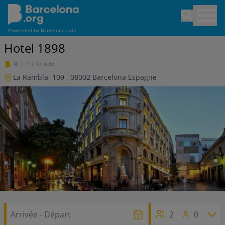
Aller
Open sea
au
contenu
Powerded by
Barcelona.com
principal
Hotel 1898
9
13.3K avis
La Rambla, 109
,
08002
Barcelona
Espagne
2
0