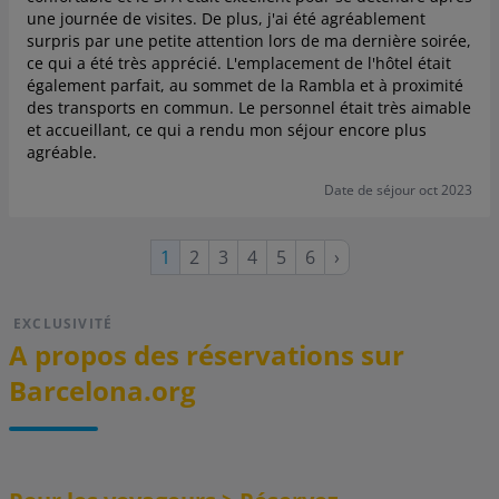
une journée de visites. De plus, j'ai été agréablement
surpris par une petite attention lors de ma dernière soirée,
ce qui a été très apprécié. L'emplacement de l'hôtel était
également parfait, au sommet de la Rambla et à proximité
des transports en commun. Le personnel était très aimable
et accueillant, ce qui a rendu mon séjour encore plus
agréable.
Date de séjour oct 2023
Page
Page
Page
Page
Page
Page
Page
1
2
3
4
5
6
›
suivante
courante
EXCLUSIVITÉ
A propos des réservations sur
Barcelona.org