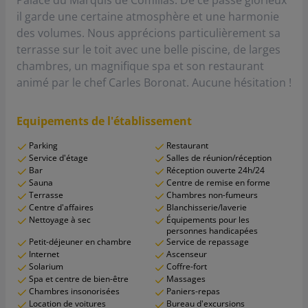
Palace du Marquis de Comillas. De ce passé glorieux
il garde une certaine atmosphère et une harmonie
des volumes. Nous apprécions particulièrement sa
terrasse sur le toit avec une belle piscine, de larges
chambres, un magnifique spa et son restaurant
animé par le chef Carles Boronat. Aucune hésitation !
Equipements de l'établissement
Parking
Restaurant
Service d'étage
Salles de réunion/réception
Bar
Réception ouverte 24h/24
Sauna
Centre de remise en forme
Terrasse
Chambres non-fumeurs
Centre d'affaires
Blanchisserie/laverie
Nettoyage à sec
Équipements pour les
personnes handicapées
Petit-déjeuner en chambre
Service de repassage
Internet
Ascenseur
Solarium
Coffre-fort
Spa et centre de bien-être
Massages
Chambres insonorisées
Paniers-repas
Location de voitures
Bureau d'excursions