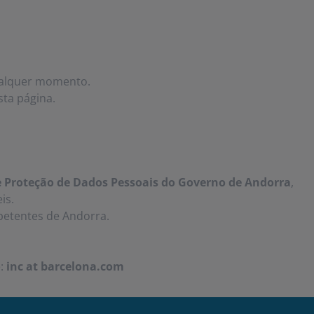
ualquer momento.
sta página.
re Proteção de Dados Pessoais do Governo de Andorra
,
is.
petentes de Andorra.
e:
inc at barcelona.com