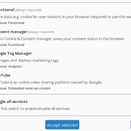
lizador.
ctional
(always required)
re data (e.g. cookie for user session) in your browser (required to use this we
pose
:
Functional
nsent manager
(always required)
ro! Cookie & Consent manager saves your consent status in the browser.
os
pose
:
Functional
rnos
gle Tag Manager
a e risco
.
ages and deploys marketing tags.
pose
:
Analytics
uTube
e atualizadas, porém:
Tube is an online video sharing platform owned by Google.
pose
:
Embedded external content
gle all services
antida
 this switch to enable/disable all services.
leta ou totalmente atualizada.
Accept selected