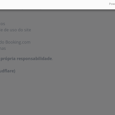
Powe
não será responsável por:
cos
e de uso do site
u do Booking.com
nas
 própria responsabilidade
.
udflare)