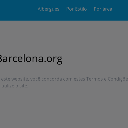
Main
Albergues
Por Estilo
Por área
navigation
Barcelona.org
ar este website, você concorda com estes Termos e Condiçõe
tilize o site.