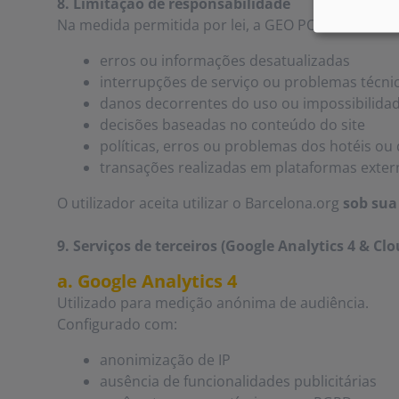
8. Limitação de responsabilidade
Na medida permitida por lei, a GEO PORTALS, S.L. 
erros ou informações desatualizadas
interrupções de serviço ou problemas técni
danos decorrentes do uso ou impossibilidad
decisões baseadas no conteúdo do site
políticas, erros ou problemas dos hotéis o
transações realizadas em plataformas exter
O utilizador aceita utilizar o Barcelona.org
sob sua
9. Serviços de terceiros (Google Analytics 4 & Clo
a. Google Analytics 4
Utilizado para medição anónima de audiência.
Configurado com:
anonimização de IP
ausência de funcionalidades publicitárias