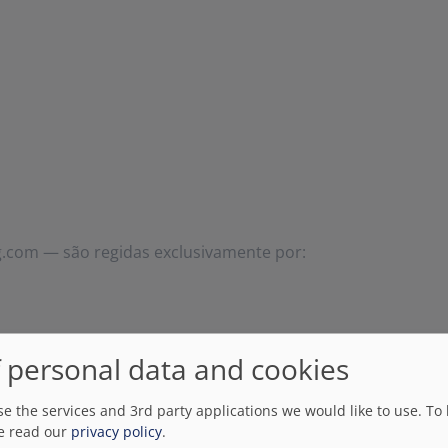
g.com — são regidas exclusivamente por:
ervas de hotel.
 personal data and cookies
e the services and 3rd party applications we would like to use.
To 
, Booking.com, museus, transportes, atrações, etc.).
e read our
privacy policy
.