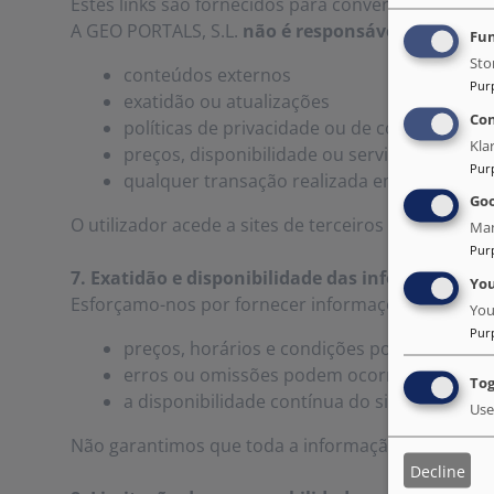
Estes links são fornecidos para conveniência do uti
A GEO PORTALS, S.L.
não é responsável
por:
Fun
Sto
conteúdos externos
Pur
exatidão ou atualizações
Co
políticas de privacidade ou de cookies
Kla
preços, disponibilidade ou serviços prestad
Pur
qualquer transação realizada em sites exte
Goo
O utilizador acede a sites de terceiros
por sua cont
Man
Pur
7. Exatidão e disponibilidade das informações
Yo
Esforçamo-nos por fornecer informações precisas 
You
Pur
preços, horários e condições podem mudar
erros ou omissões podem ocorrer
Tog
a disponibilidade contínua do site não é gar
Use
Não garantimos que toda a informação esteja comp
Decline