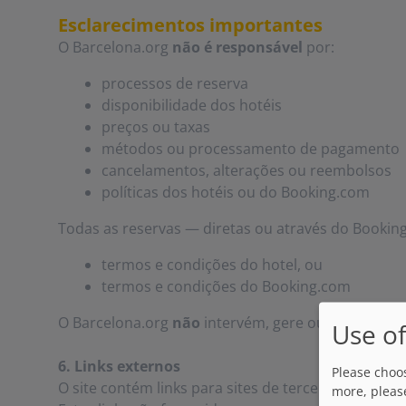
Esclarecimentos importantes
O Barcelona.org
não é responsável
por:
processos de reserva
disponibilidade dos hotéis
preços ou taxas
métodos ou processamento de pagamento
cancelamentos, alterações ou reembolsos
políticas dos hotéis ou do Booking.com
Todas as reservas — diretas ou através do Bookin
termos e condições do hotel, ou
termos e condições do Booking.com
O Barcelona.org
não
intervém, gere ou garante res
Use of
6. Links externos
Please choos
O site contém links para sites de terceiros (hotéis
more, pleas