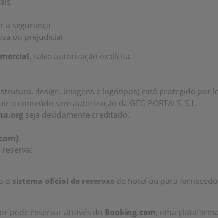
oais
ar a segurança
sa ou prejudicial
omercial
, salvo autorização explícita.
trutura, design, imagens e logótipos) está protegido por lei
buir o conteúdo sem autorização da GEO PORTALS, S.L.
na.org
seja devidamente creditado.
.com)
 reserva:
ra o
sistema oficial de reservas
do hotel ou para fornecedo
ador pode reservar através do
Booking.com
, uma plataforma 