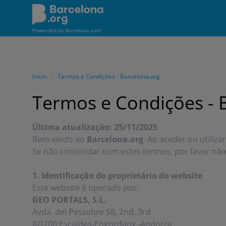
Pular
para
o
Powerded by
Barcelona.com
conteúdo
principal
Início
Termos e Condições - Barcelona.org
»
Termos e Condições - 
Última atualização: 25/11/2025
Bem-vindo ao
Barcelona.org
. Ao aceder ou utiliz
Se não concordar com estes termos, por favor não u
1. Identificação do proprietário do website
Este website é operado por:
GEO PORTALS, S.L.
Avda. del Pessebre 58, 2nd, 3rd
AD700 Escaldes-Engordany -Andorra