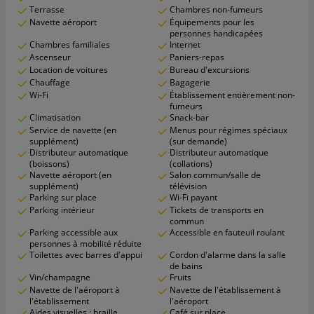
Terrasse
Chambres non-fumeurs
Navette aéroport
Équipements pour les
personnes handicapées
Chambres familiales
Internet
Ascenseur
Paniers-repas
Location de voitures
Bureau d'excursions
Chauffage
Bagagerie
Wi-Fi
Établissement entièrement non-
fumeurs
Climatisation
Snack-bar
Service de navette (en
Menus pour régimes spéciaux
supplément)
(sur demande)
Distributeur automatique
Distributeur automatique
(boissons)
(collations)
Navette aéroport (en
Salon commun/salle de
supplément)
télévision
Parking sur place
Wi-Fi payant
Parking intérieur
Tickets de transports en
commun
Parking accessible aux
Accessible en fauteuil roulant
personnes à mobilité réduite
Toilettes avec barres d'appui
Cordon d'alarme dans la salle
de bains
Vin/champagne
Fruits
Navette de l'aéroport à
Navette de l'établissement à
l'établissement
l'aéroport
Aides visuelles : braille
Café sur place