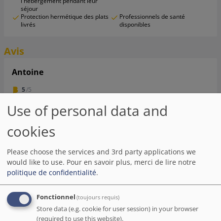
l'hébergement pendant leur
séjour
Protection hermétique des plats
Professionnels de santé
livrés
disponibles
Avis
Antoine
5
/5
Use of personal data and
La personne à l'accueil était extrêmement sympathique.
J'ai passé une nuit fort confortable et tout était
impeccablement nettoyé. Je ne peux que vous
cookies
recommander cet établissement hôtelier, et je compte y
retourner très bientôt.
Please choose the services and 3rd party applications we
would like to use.
Pour en savoir plus, merci de lire notre
Date de séjour Juil 2023
politique de confidentialité
.
Pete Karampoulos
( France )
Fonctionnel
(toujours requis)
Store data (e.g. cookie for user session) in your browser
5
/5
(required to use this website).