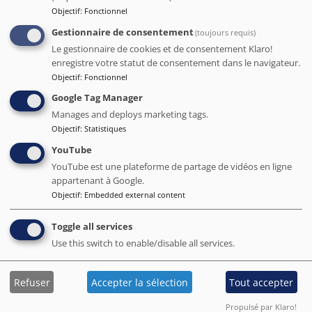
Objectif
:
Fonctionnel
Nous avons passé un très bon séjour à l'hôtel
Travelodge Barcelona Poblenou. Tout le personnel était
Gestionnaire de consentement
(toujours requis)
très accueillant et amical, en particulier Esther qui a été
Le gestionnaire de cookies et de consentement Klaro!
d'une aide précieuse lorsque j'ai eu un problème dentaire
enregistre votre statut de consentement dans le navigateur.
urgent un dimanche. Elle a réussi à m'organiser un
Objectif
:
Fonctionnel
rendez-vous dans une clinique à Barcelone en moins d'une
heure. Je recommande vivement l'hôtel Travelodge
Google Tag Manager
Barcelona Poblenou.
Manages and deploys marketing tags.
Objectif
:
Statistiques
Date de séjour juin 2023
YouTube
YouTube est une plateforme de partage de vidéos en ligne
appartenant à Google.
Lily-Rose
Objectif
:
Embedded external content
4
/5
Toggle all services
L'établissement est très net, le ménage est fait
Use this switch to enable/disable all services.
quotidiennement ce qui est très appréciable après une
journée de visite, et lorsque l'on se couche dans des draps
propres. La salle de bains est satisfaisante mais aussi très
Refuser
Accepter la sélection
Tout accepter
propre. Malheureusement, le petit déjeuner n'était pas à la
hauteur des espoirs, le personnel à l'accueil nous a
Propulsé par Klaro!