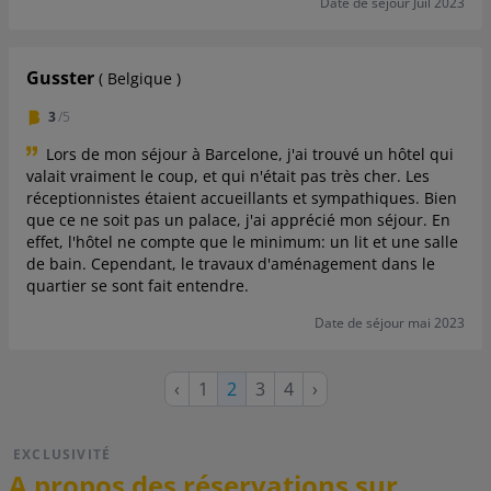
Date de séjour Juil 2023
Gusster
( Belgique )
3
/5
Lors de mon séjour à Barcelone, j'ai trouvé un hôtel qui
valait vraiment le coup, et qui n'était pas très cher. Les
réceptionnistes étaient accueillants et sympathiques. Bien
que ce ne soit pas un palace, j'ai apprécié mon séjour. En
effet, l'hôtel ne compte que le minimum: un lit et une salle
de bain. Cependant, le travaux d'aménagement dans le
quartier se sont fait entendre.
Date de séjour mai 2023
Page
Page
Page
Page
Page
‹
1
Page
2
3
4
›
précédente
suivante
courante
EXCLUSIVITÉ
A propos des réservations sur