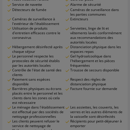
Service de navette
Alarme de sécurité
Détecteurs de fumée
Caméras de surveillance dans
les parties communes
Caméras de surveillance à
Extincteurs
l'extérieur de l'établissement
Utilisation de produits
Serviettes, linge de lit et
d'entretien efficaces contre le
vêtements lavés conformément
coronavirus
aux recommandations des
autorités locales
Hébergement désinfecté après
Distanciation physique dans les
chaque séjour
espaces repas
Le personnel respecte les
Gel hydroalcoolique dans
protocoles de sécurité établis
l'hébergement et les pièces
par les autorités locales
fréquentées
Contrôle de l'état de santé des
Trousse de secours disponible
clients
Paiement sans espèces
Respect des règles de
disponible
distanciation physique
Barrières physiques ou écrans
Facture fournie sur demande
placés entre le personnel et les
clients dans les zones où cela
est nécessaire
Le ménage dans l'établissement
Les assiettes, les couverts, les
est effectué par des sociétés de
verres et les autres éléments de
nettoyage professionnelles
la vaisselle sont désinfectés
Les clients peuvent refuser le
Récipients pour petit-déjeuner à
service de nettoyage de
emporter