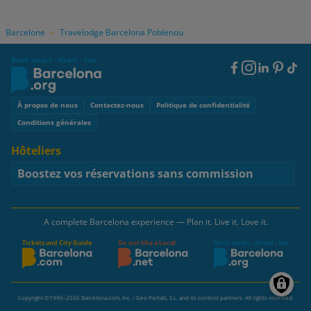
Barcelone
Travelodge Barcelona Poblenou
»
Book smart - direct - fair
Footer
Social
Footer
À propos de nous
Contactez-nous
Politique de confidentialité
Conditions générales
Hôteliers
Boostez vos réservations sans commission
A complete Barcelona experience — Plan it. Live it. Love it.
Tickets and City Guide
Go out like a Local
Book smart - direct - fair
Copyright ©1996–2026 Barcelona.com, Inc. / Geo Portals, S.L. and its content partners. All rights reserved.