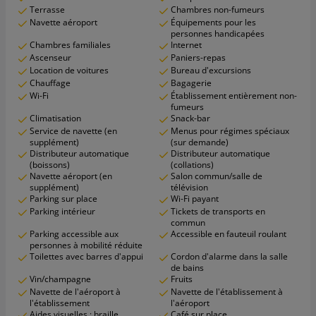
Terrasse
Chambres non-fumeurs
Navette aéroport
Équipements pour les
personnes handicapées
Chambres familiales
Internet
Ascenseur
Paniers-repas
Location de voitures
Bureau d'excursions
Chauffage
Bagagerie
Wi-Fi
Établissement entièrement non-
fumeurs
Climatisation
Snack-bar
Service de navette (en
Menus pour régimes spéciaux
supplément)
(sur demande)
Distributeur automatique
Distributeur automatique
(boissons)
(collations)
Navette aéroport (en
Salon commun/salle de
supplément)
télévision
Parking sur place
Wi-Fi payant
Parking intérieur
Tickets de transports en
commun
Parking accessible aux
Accessible en fauteuil roulant
personnes à mobilité réduite
Toilettes avec barres d'appui
Cordon d'alarme dans la salle
de bains
Vin/champagne
Fruits
Navette de l'aéroport à
Navette de l'établissement à
l'établissement
l'aéroport
Aides visuelles : braille
Café sur place