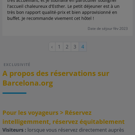
très accueillant, et je souhaite en particulier souligner
l'accueil chaleureux d'Esther. Le petit déjeuner est à un
très bon rapport qualité-prix et bien approvisionné en
buffet. Je recommande vivement cet hôtel !
Date de séjour fév 2023
Page
Page
Page
Page
‹
1
2
3
Page
4
précédente
courante
EXCLUSIVITÉ
A propos des réservations sur
Barcelona.org
Pour les voyageurs > Réservez
intelligemment, réservez équitablement
Visiteurs :
lorsque vous réservez directement auprès