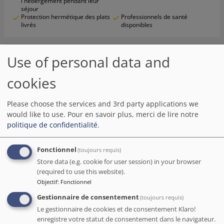
l'hébergement pendant leur
séjour
Protection hermétique des plats
Professionnels de santé
livrés
disponibles
Avis
Use of personal data and
Noelie
( France )
cookies
3
/5
Please choose the services and 3rd party applications we
Mon séjour à cet hôtel a été décevant. 160 euros pour
would like to use.
Pour en savoir plus, merci de lire notre
une chambre qui ne proposait pas de sèche-cheveux, ou
politique de confidentialité
.
bien une bouillotte pour chauffer de l'eau, et les clients qui
courent et crient dans les couloirs... je m'attendais à un
meilleur niveau de service pour ce prix-là.
Fonctionnel
(toujours requis)
Store data (e.g. cookie for user session) in your browser
Date de séjour nov 2022
(required to use this website).
Objectif
:
Fonctionnel
Gestionnaire de consentement
(toujours requis)
EfaureDreamer73
( France )
Le gestionnaire de cookies et de consentement Klaro!
4
/5
enregistre votre statut de consentement dans le navigateur.