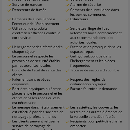
Service de navette
Alarme de sécurité
Détecteurs de fumée
Caméras de surveillance dans
les parties communes
Caméras de surveillance à
Extincteurs
l'extérieur de l'établissement
Utilisation de produits
Serviettes, linge de lit et
d'entretien efficaces contre le
vêtements lavés conformément
coronavirus
aux recommandations des
autorités locales
Hébergement désinfecté après
Distanciation physique dans les
chaque séjour
espaces repas
Le personnel respecte les
Gel hydroalcoolique dans
protocoles de sécurité établis
l'hébergement et les pièces
par les autorités locales
fréquentées
Contrôle de l'état de santé des
Trousse de secours disponible
clients
Paiement sans espèces
Respect des règles de
disponible
distanciation physique
Barrières physiques ou écrans
Facture fournie sur demande
placés entre le personnel et les
clients dans les zones où cela
est nécessaire
Le ménage dans l'établissement
Les assiettes, les couverts, les
est effectué par des sociétés de
verres et les autres éléments de
nettoyage professionnelles
la vaisselle sont désinfectés
Les clients peuvent refuser le
Récipients pour petit-déjeuner à
service de nettoyage de
emporter