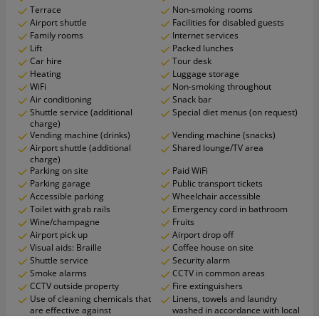
Terrace
Non-smoking rooms
Airport shuttle
Facilities for disabled guests
Family rooms
Internet services
Lift
Packed lunches
Car hire
Tour desk
Heating
Luggage storage
WiFi
Non-smoking throughout
Air conditioning
Snack bar
Shuttle service (additional
Special diet menus (on request)
charge)
Vending machine (drinks)
Vending machine (snacks)
Airport shuttle (additional
Shared lounge/TV area
charge)
Parking on site
Paid WiFi
Parking garage
Public transport tickets
Accessible parking
Wheelchair accessible
Toilet with grab rails
Emergency cord in bathroom
Wine/champagne
Fruits
Airport pick up
Airport drop off
Visual aids: Braille
Coffee house on site
Shuttle service
Security alarm
Smoke alarms
CCTV in common areas
CCTV outside property
Fire extinguishers
Use of cleaning chemicals that
Linens, towels and laundry
are effective against
washed in accordance with local