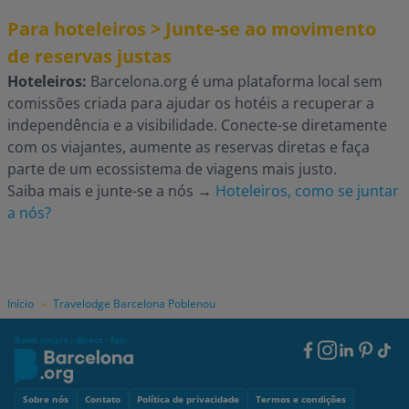
Para hoteleiros > Junte-se ao movimento
de reservas justas
Hoteleiros:
Barcelona.org é uma plataforma local sem
comissões criada para ajudar os hotéis a recuperar a
independência e a visibilidade. Conecte-se diretamente
com os viajantes, aumente as reservas diretas e faça
parte de um ecossistema de viagens mais justo.
Saiba mais e junte-se a nós
→
Hoteleiros, como se juntar
a nós?
Início
Travelodge Barcelona Poblenou
»
Book smart - direct - fair
Footer
Social
Footer
Sobre nós
Contato
Política de privacidade
Termos e condições