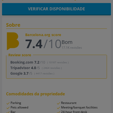
VERIFICAR DISPONIBILIDADE
Sobre
Barcelona.org score
7.4
/10
Bom
17.1K revisões
Review score
Booking.com
7.2
/10
( 10187 revisões )
Tripadvisor
4.0
/5
( 2464 revisões )
Google
3.7
/5
( 4417 revisões )
Comodidades da propriedade
Parking
Restaurant
Pets allowed
Meeting/banquet facilities
Bar
24-hour front desk