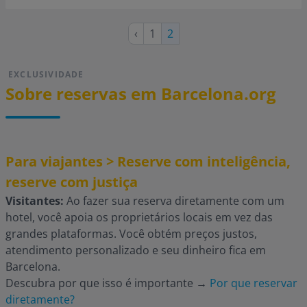
Página
Página
‹
1
Página
2
anterior
atual
EXCLUSIVIDADE
Sobre reservas em Barcelona.org
Para viajantes > Reserve com inteligência,
reserve com justiça
Visitantes:
Ao fazer sua reserva diretamente com um
hotel, você apoia os proprietários locais em vez das
grandes plataformas. Você obtém preços justos,
atendimento personalizado e seu dinheiro fica em
Barcelona.
Descubra por que isso é importante
→
Por que reservar
diretamente?