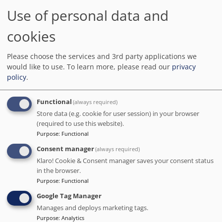
Coronavirus
authority guidelines
Guest accommodation is
Physical distancing in dining
Use of personal data and
disinfected between stays
areas
Staff follow all safety protocols
Hand sanitizer in guest
cookies
as directed by local authorities
accommodation and key areas
Process in place to check health
First aid kit available
of guests
Please choose the services and 3rd party applications we
Cashless payment available
Physical distancing rules
followed
would like to use.
To learn more, please read our
privacy
Screens or physical barriers
Invoice provided
policy
.
placed between staff and guests
in appropriate areas
Property is cleaned by
All plates, cutlery, glasses and
Functional
(always required)
professional cleaning
other tableware have been
companies
sanitized
Store data (e.g. cookie for user session) in your browser
Guests have the option to cancel
Breakfast takeaway containers
(required to use this website).
any cleaning services for their
Purpose
:
Functional
accommodation during their
stay
Consent manager
(always required)
Delivered food is securely
Access to health care
covered
professionals
Klaro! Cookie & Consent manager saves your consent status
in the browser.
Purpose
:
Functional
Comentários
Google Tag Manager
Escape24689126718
Manages and deploys marketing tags.
Purpose
:
Analytics