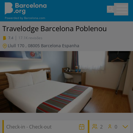
Pular
Open sea
para
o
Powerded by
Barcelona.com
conteúdo
Travelodge Barcelona Poblenou
principal
7.4
17.1K revisões
Llull 170
,
08005
Barcelona
Espanha
2
0