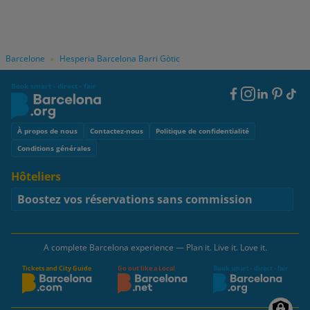
Barcelone
Hesperia Barcelona Barri Gòtic
»
Book smart - direct - fair
Footer
Social
Footer
À propos de nous
Contactez-nous
Politique de confidentialité
Conditions générales
Hôteliers
Boostez vos réservations sans commission
A complete Barcelona experience — Plan it. Live it. Love it.
Tickets and City Guide
Go out like a Local
Book smart - direct - fair