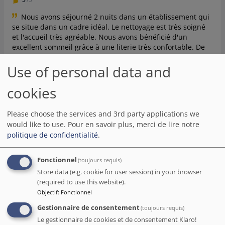
Nous avons séjourné 2 nuits dans un établissement qui
se situe dans un cadre idéal. Le nettoyage est très soigné
et l'accueil très agréable. Nous avons bénéficié d'un
excellent sommeil grâce à une literie très confortable. De
plus, nous n'avons pas été dérangés par aucun bruit
Use of personal data and
durant notre séjour. Il est parfaitement possible de se
promener dans les rues de Barcelone et d'aller à la plage à
pied.
cookies
Date de séjour mai 2019
Please choose the services and 3rd party applications we
would like to use.
Pour en savoir plus, merci de lire notre
politique de confidentialité
.
Tigzy
( Suisse )
5
/5
Fonctionnel
(toujours requis)
Store data (e.g. cookie for user session) in your browser
Nous avons récemment séjourné à l'Hôtel Hesperia
(required to use this website).
Barcelona Barri Gòtic à Barcelone et nous avons été très
Objectif
:
Fonctionnel
satisfaits de notre expérience. L'hôtel est très bien situé,
en plein centre-ville et les chambres étaient impeccables
Gestionnaire de consentement
(toujours requis)
et très confortables. L'accueil a été adorable, grâce à Anna.
Le gestionnaire de cookies et de consentement Klaro!
Malheureusement, notre chambre (310) ne donnait pas sur