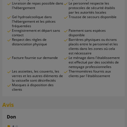
Livraison de repas possible dans
Le personnel respecte les
l'hébergement
protocoles de sécurité établis
par les autorités locales
Gel hydroalcoolique dans
Trousse de secours disponible
l'hébergement et les pièces
fréquentées
Enregistrement et départ sans
Paiement sans espèces
contact
disponible
Respect des règles de
Barrières physiques ou écrans
distanciation physique
placés entre le personnel et les
clients dans les zones où cela
est nécessaire
Facture fournie sur demande
Le ménage dans l'établissement
est effectué par des sociétés de
nettoyage professionnelles
Les assiettes, les couverts, les
Thermomètres fournis aux
verres et les autres éléments de
clients par l'établissement
la vaisselle sont désinfectés
Masques à disposition des
clients
Avis
Don
5
/5