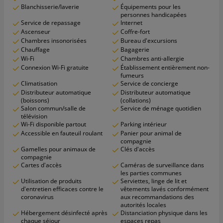
Blanchisserie/laverie
Équipements pour les
personnes handicapées
Service de repassage
Internet
Ascenseur
Coffre-fort
Chambres insonorisées
Bureau d'excursions
Chauffage
Bagagerie
Wi-Fi
Chambres anti-allergie
Connexion Wi-Fi gratuite
Établissement entièrement non-
fumeurs
Climatisation
Service de concierge
Distributeur automatique
Distributeur automatique
(boissons)
(collations)
Salon commun/salle de
Service de ménage quotidien
télévision
Wi-Fi disponible partout
Parking intérieur
Accessible en fauteuil roulant
Panier pour animal de
compagnie
Gamelles pour animaux de
Clés d'accès
compagnie
Cartes d'accès
Caméras de surveillance dans
les parties communes
Utilisation de produits
Serviettes, linge de lit et
d'entretien efficaces contre le
vêtements lavés conformément
coronavirus
aux recommandations des
autorités locales
Hébergement désinfecté après
Distanciation physique dans les
chaque séjour
espaces repas