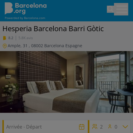
Aller
Open sea
au
contenu
Powerded by
Barcelona.com
principal
Hesperia Barcelona Barri Gòtic
8.2
5.8K avis
Ample, 31
,
08002
Barcelona
Espagne
2
0