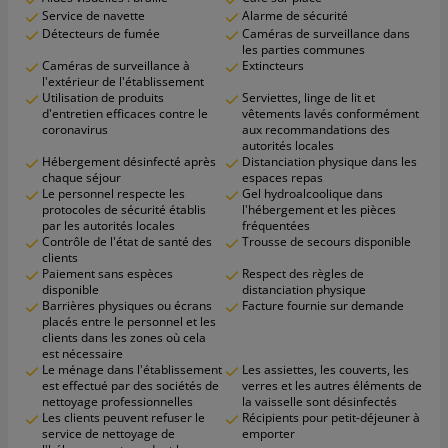
Service de navette
Alarme de sécurité
Détecteurs de fumée
Caméras de surveillance dans
les parties communes
Caméras de surveillance à
Extincteurs
l'extérieur de l'établissement
Utilisation de produits
Serviettes, linge de lit et
d'entretien efficaces contre le
vêtements lavés conformément
coronavirus
aux recommandations des
autorités locales
Hébergement désinfecté après
Distanciation physique dans les
chaque séjour
espaces repas
Le personnel respecte les
Gel hydroalcoolique dans
protocoles de sécurité établis
l'hébergement et les pièces
par les autorités locales
fréquentées
Contrôle de l'état de santé des
Trousse de secours disponible
clients
Paiement sans espèces
Respect des règles de
disponible
distanciation physique
Barrières physiques ou écrans
Facture fournie sur demande
placés entre le personnel et les
clients dans les zones où cela
est nécessaire
Le ménage dans l'établissement
Les assiettes, les couverts, les
est effectué par des sociétés de
verres et les autres éléments de
nettoyage professionnelles
la vaisselle sont désinfectés
Les clients peuvent refuser le
Récipients pour petit-déjeuner à
service de nettoyage de
emporter