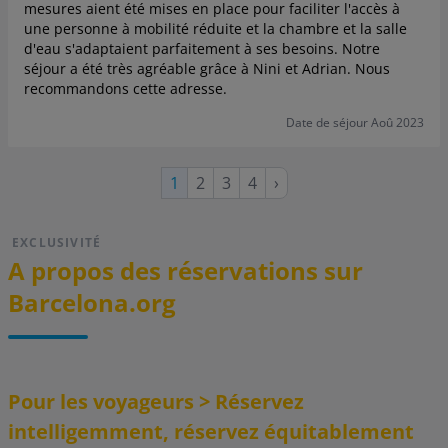
mesures aient été mises en place pour faciliter l'accès à
une personne à mobilité réduite et la chambre et la salle
d'eau s'adaptaient parfaitement à ses besoins. Notre
séjour a été très agréable grâce à Nini et Adrian. Nous
recommandons cette adresse.
Date de séjour Aoû 2023
Page
Page
Page
Page
Page
1
2
3
4
›
suivante
courante
EXCLUSIVITÉ
A propos des réservations sur
Barcelona.org
Pour les voyageurs > Réservez
intelligemment, réservez équitablement