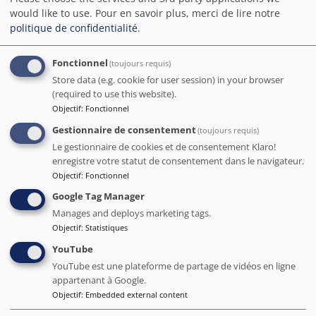
je peux vous donner un conseil, n'y allez jamais, fuyez-le
would like to use.
Pour en savoir plus, merci de lire notre
comme la peste.
politique de confidentialité
.
Date de séjour déc 2023
Fonctionnel
(toujours requis)
Store data (e.g. cookie for user session) in your browser
(required to use this website).
5
/5
Objectif
:
Fonctionnel
C'est avec grand plaisir que je partage mon expérience
Gestionnaire de consentement
(toujours requis)
dans cet hôtel. Le personnel, en particulier Esther de la
Le gestionnaire de cookies et de consentement Klaro!
réception, s'est montré d'une grande aide et d'un
enregistre votre statut de consentement dans le navigateur.
professionnalisme exemplaire. Les chambres sont très
Objectif
:
Fonctionnel
bien équipées et impeccables. Un grand bravo et merci
pour ce séjour agréable !
Google Tag Manager
Manages and deploys marketing tags.
Date de séjour jan 2024
Objectif
:
Statistiques
YouTube
Aurélie
YouTube est une plateforme de partage de vidéos en ligne
appartenant à Google.
5
/5
Objectif
:
Embedded external content