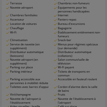
Terrasse
Chambres non-fumeurs
Navette aéroport
Équipements pour les
personnes handicapées
Chambres familiales
Internet
Ascenseur
Paniers-repas
Location de voitures
Bureau d'excursions
Chauffage
Bagagerie
Wi-Fi
Établissement entièrement non-
fumeurs
Climatisation
Snack-bar
Service de navette (en
Menus pour régimes spéciaux
supplément)
(sur demande)
Distributeur automatique
Distributeur automatique
(boissons)
(collations)
Navette aéroport (en
Salon commun/salle de
supplément)
télévision
Parking sur place
Wi-Fi payant
Parking intérieur
Tickets de transports en
commun
Parking accessible aux
Accessible en fauteuil roulant
personnes à mobilité réduite
Toilettes avec barres d'appui
Cordon d'alarme dans la salle
de bains
Vin/champagne
Fruits
Navette de l'aéroport à
Navette de l'établissement à
l'établissement
l'aéroport
Aides visuelles : braille
Café sur place